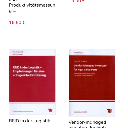
13,00
€
Produktivitätsmessun
g ...
16,50
€
RFID in der Logistik
Vendor-managed
inventory for high