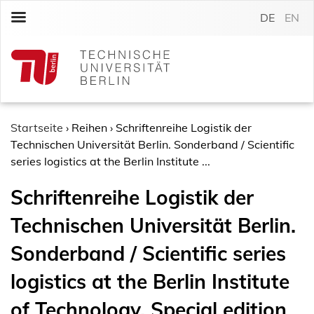
S
DE
EN
k
i
p
t
o
c
o
Startseite
›
Reihen
›
Schriftenreihe Logistik der
n
Technischen Universität Berlin. Sonderband / Scientific
t
series logistics at the Berlin Institute ...
e
Schriftenreihe Logistik der
n
t
Technischen Universität Berlin.
Sonderband / Scientific series
logistics at the Berlin Institute
of Technology. Special edition