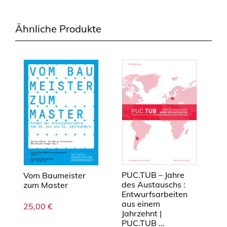
c
h
Ähnliche Produkte
a
f
t
.
V
o
m
S
u
f
f
i
x
PUC.TUB – Jahre
Vom Baumeister
des Austauschs :
zum Master
z
Entwurfsarbeiten
u
aus einem
25,00
€
r
Jahrzehnt |
A
PUC.TUB ...