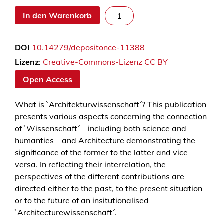
A
In den Warenkorb
r
c
DOI
10.14279/depositonce-11388
h
i
Lizenz
:
Creative-Commons-Lizenz CC BY
t
Open Access
e
k
What is `Architekturwissenschaft´? This publication
t
presents various aspects concerning the connection
u
of `Wissenschaft´ – including both science and
r
humanties – and Architecture demonstrating the
w
significance of the former to the latter and vice
i
versa. In reflecting their interrelation, the
s
perspectives of the different contributions are
s
directed either to the past, to the present situation
e
or to the future of an insitutionalised
n
`Architecturewissenschaft´.
s