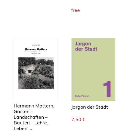
g
free
e
n
d
a
M
e
n
g
e
Hermann Mattern.
Jargon der Stadt
Gärten –
Landschaften –
7,50
€
Bauten – Lehre.
Leben ...