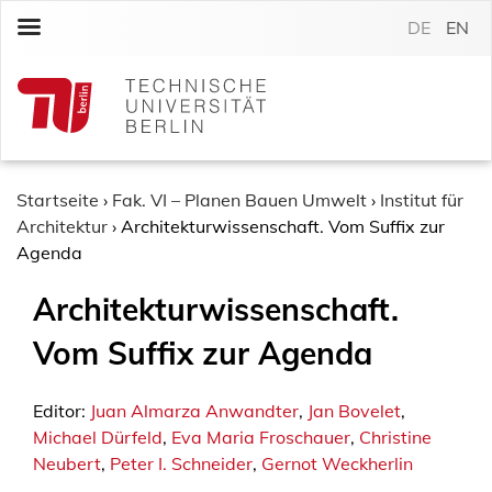
S
DE
EN
k
i
p
t
o
c
o
Startseite
›
Fak. VI – Planen Bauen Umwelt
›
Institut für
n
Architektur
›
Architekturwissenschaft. Vom Suffix zur
t
Agenda
e
Architekturwissenschaft.
n
t
Vom Suffix zur Agenda
Editor:
Juan Almarza Anwandter
,
Jan Bovelet
,
Michael Dürfeld
,
Eva Maria Froschauer
,
Christine
Neubert
,
Peter I. Schneider
,
Gernot Weckherlin