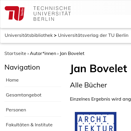
S
k
i
p
t
Universitätsbibliothek
>
Universitätsverlag der TU Berlin
o
c
o
Startseite
›
Autor*innen
›
Jan Bovelet
n
Jan Bovelet
Navigation
t
e
Home
n
Alle Bücher
t
Gesamtangebot
Einzelnes Ergebnis wird ang
Personen
Fakultäten & Institute