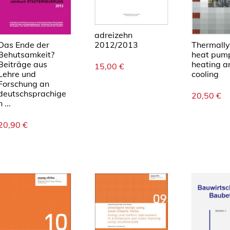
adreizehn
Das Ende der
Thermally
2012/2013
Behutsamkeit?
heat pump
Beiträge aus
heating a
15,00
€
Lehre und
cooling
Forschung an
deutschsprachige
20,50
€
n ...
20,90
€