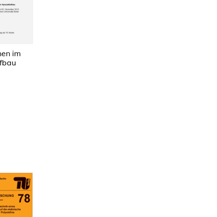
nen im
efbau