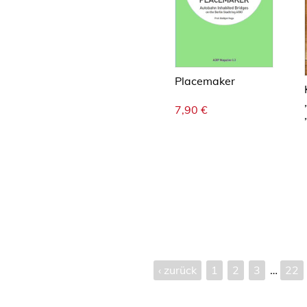
Placemaker
7,90
€
‹ zurück
1
2
3
…
22