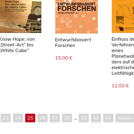
Know Hope: von
Einfluss d
Entwurfsbasiert
„Street-Art“ bis
Verfahren
Forschen
„White Cube“
eines
Planetwal
15,00
€
ders auf d
elektrisch
Leitfähigke
12,00
€
23
24
25
26
27
28
…
39
40
41
weiter 