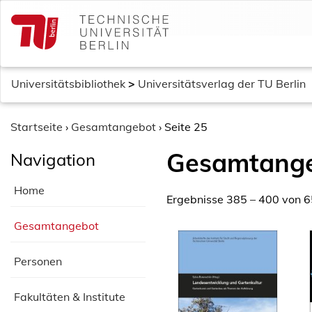
S
k
i
p
t
Universitätsbibliothek
>
Universitätsverlag der TU Berlin
o
c
o
Startseite
›
Gesamtangebot
›
Seite 25
n
Gesamtang
Navigation
t
e
Home
n
Ergebnisse 385 – 400 von 
t
Gesamtangebot
Personen
Fakultäten & Institute