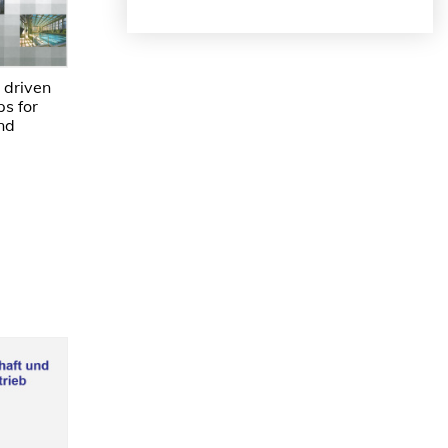
 driven
s for
nd