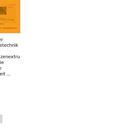
er
stechnik
zenextru
ie
e
it ...
›