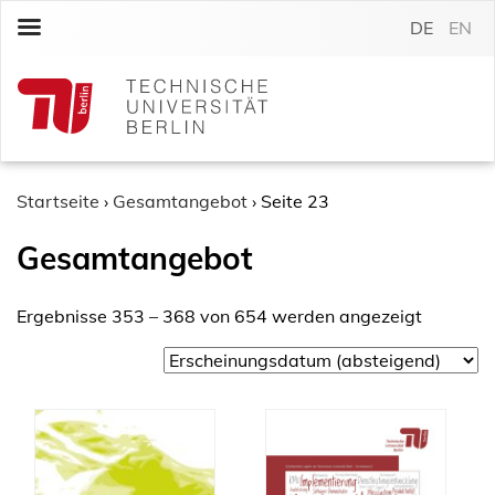
S
DE
EN
k
i
p
t
o
c
o
Startseite
›
Gesamtangebot
›
Seite 23
n
Gesamtangebot
t
e
n
Ergebnisse 353 – 368 von 654 werden angezeigt
t