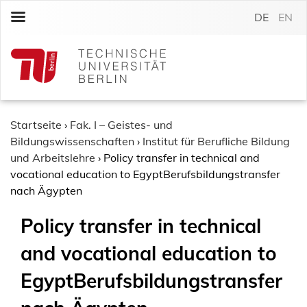
S
DE
EN
k
i
p
t
o
c
o
Startseite
›
Fak. I – Geistes- und
n
Bildungswissenschaften
›
Institut für Berufliche Bildung
t
und Arbeitslehre
›
Policy transfer in technical and
e
vocational education to EgyptBerufsbildungstransfer
n
nach Ägypten
t
Policy transfer in technical
and vocational education to
EgyptBerufsbildungstransfer