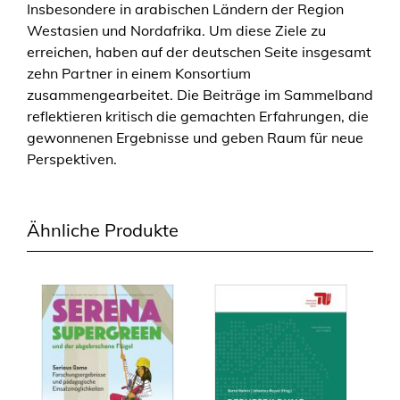
Insbesondere in arabischen Ländern der Region
i
Westasien und Nordafrika. Um diese Ziele zu
o
erreichen, haben auf der deutschen Seite insgesamt
n
zehn Partner in einem Konsortium
a
zusammengearbeitet. Die Beiträge im Sammelband
l
reflektieren kritisch die gemachten Erfahrungen, die
e
gewonnenen Ergebnisse und geben Raum für neue
d
Perspektiven.
u
c
a
t
Ähnliche Produkte
i
o
n
t
o
E
g
y