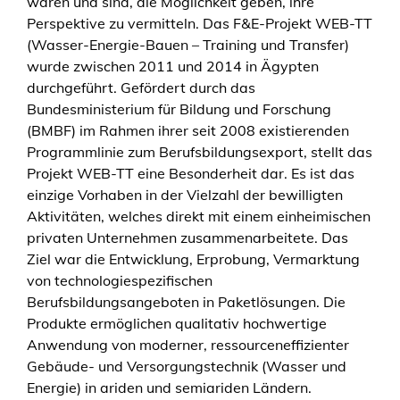
waren und sind, die Möglichkeit geben, ihre
i
Perspektive zu vermitteln. Das F&E-Projekt WEB-TT
n
(Wasser-Energie-Bauen – Training und Transfer)
t
wurde zwischen 2011 und 2014 in Ägypten
e
durchgeführt. Gefördert durch das
c
Bundesministerium für Bildung und Forschung
h
(BMBF) im Rahmen ihrer seit 2008 existierenden
n
Programmlinie zum Berufsbildungsexport, stellt das
i
Projekt WEB-TT eine Besonderheit dar. Es ist das
c
einzige Vorhaben in der Vielzahl der bewilligten
a
Aktivitäten, welches direkt mit einem einheimischen
l
privaten Unternehmen zusammenarbeitete. Das
a
Ziel war die Entwicklung, Erprobung, Vermarktung
n
von technologiespezifischen
d
Berufsbildungsangeboten in Paketlösungen. Die
v
Produkte ermöglichen qualitativ hochwertige
o
Anwendung von moderner, ressourceneffizienter
c
Gebäude- und Versorgungstechnik (Wasser und
a
Energie) in ariden und semiariden Ländern.
t