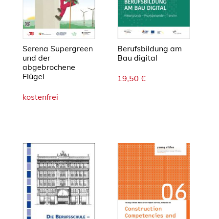
p
t
B
e
Serena Supergreen
Berufsbildung am
r
und der
Bau digital
abgebrochene
u
Flügel
19,50
€
f
s
kostenfrei
b
i
l
d
u
n
g
s
t
r