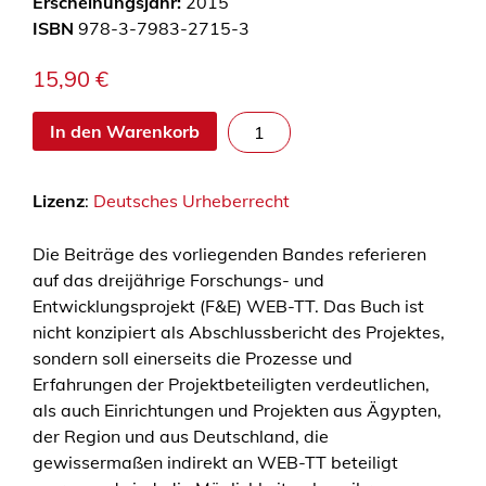
Erscheinungsjahr:
2015
ISBN
978-3-7983-2715-3
15,90
€
P
In den Warenkorb
o
l
Lizenz
:
Deutsches Urheberrecht
i
c
Die Beiträge des vorliegenden Bandes referieren
y
auf das dreijährige Forschungs- und
t
Entwicklungsprojekt (F&E) WEB-TT. Das Buch ist
r
nicht konzipiert als Abschlussbericht des Projektes,
a
sondern soll einerseits die Prozesse und
n
Erfahrungen der Projektbeteiligten verdeutlichen,
s
als auch Einrichtungen und Projekten aus Ägypten,
f
der Region und aus Deutschland, die
e
gewissermaßen indirekt an WEB-TT beteiligt
r