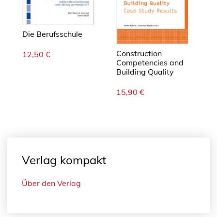
a
n
s
Die Berufsschule
f
e
Construction
12,50
€
r
Competencies and
n
Building Quality
a
15,90
€
c
h
Ä
g
y
p
Verlag kompakt
t
e
Über den Verlag
n
M
e