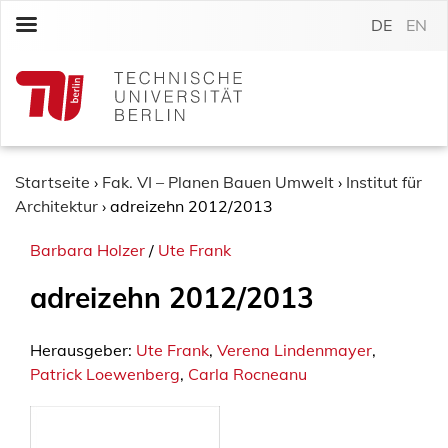
S
DE
EN
k
i
p
t
o
c
o
Startseite
›
Fak. VI – Planen Bauen Umwelt
›
Institut für
n
Architektur
›
adreizehn 2012/2013
t
Barbara Holzer
/
Ute Frank
e
n
adreizehn 2012/2013
t
Herausgeber:
Ute Frank
,
Verena Lindenmayer
,
Patrick Loewenberg
,
Carla Rocneanu