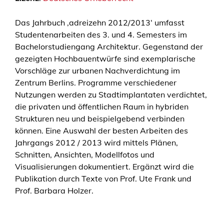
i
Das Jahrbuch ‚adreizehn 2012/2013‘ umfasst
z
Studentenarbeiten des 3. und 4. Semesters im
e
Bachelorstudiengang Architektur. Gegenstand der
h
gezeigten Hochbauentwürfe sind exemplarische
n
Vorschläge zur urbanen Nachverdichtung im
2
Zentrum Berlins. Programme verschiedener
0
Nutzungen werden zu Stadtimplantaten verdichtet,
1
die privaten und öffentlichen Raum in hybriden
2
Strukturen neu und beispielgebend verbinden
/
können. Eine Auswahl der besten Arbeiten des
2
Jahrgangs 2012 / 2013 wird mittels Plänen,
0
Schnitten, Ansichten, Modellfotos und
1
Visualisierungen dokumentiert. Ergänzt wird die
3
Publikation durch Texte von Prof. Ute Frank und
M
Prof. Barbara Holzer.
e
n
g