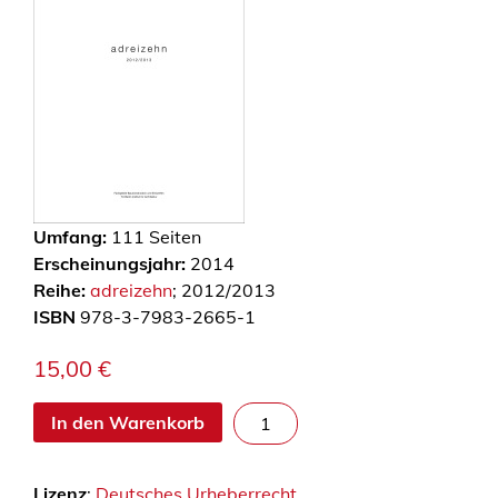
Umfang:
111
Seiten
Erscheinungsjahr:
2014
Reihe:
adreizehn
; 2012/2013
ISBN
978-3-7983-2665-1
15,00
€
a
In den Warenkorb
d
r
Lizenz
:
Deutsches Urheberrecht
e