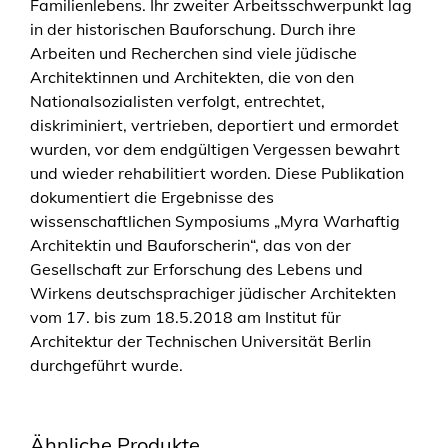
Familienlebens. Ihr zweiter Arbeitsschwerpunkt lag
i
in der historischen Bauforschung. Durch ihre
t
Arbeiten und Recherchen sind viele jüdische
e
Architektinnen und Architekten, die von den
k
Nationalsozialisten verfolgt, entrechtet,
t
diskriminiert, vertrieben, deportiert und ermordet
i
wurden, vor dem endgültigen Vergessen bewahrt
n
und wieder rehabilitiert worden. Diese Publikation
u
dokumentiert die Ergebnisse des
n
wissenschaftlichen Symposiums „Myra Warhaftig
d
Architektin und Bauforscherin“, das von der
B
Gesellschaft zur Erforschung des Lebens und
a
Wirkens deutschsprachiger jüdischer Architekten
u
vom 17. bis zum 18.5.2018 am Institut für
f
Architektur der Technischen Universität Berlin
o
durchgeführt wurde.
r
s
c
Ähnliche Produkte
h