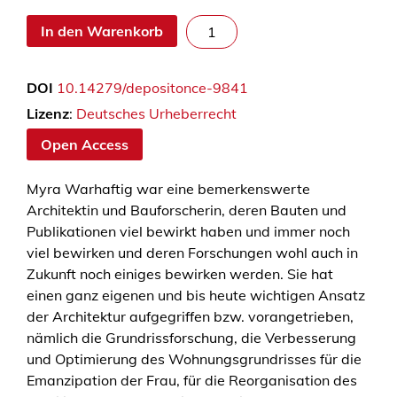
M
In den Warenkorb
y
r
DOI
10.14279/depositonce-9841
a
W
Lizenz
:
Deutsches Urheberrecht
a
Open Access
r
h
Myra Warhaftig war eine bemerkenswerte
a
Architektin und Bauforscherin, deren Bauten und
f
Publikationen viel bewirkt haben und immer noch
t
viel bewirken und deren Forschungen wohl auch in
i
Zukunft noch einiges bewirken werden. Sie hat
g
einen ganz eigenen und bis heute wichtigen Ansatz
–
der Architektur aufgegriffen bzw. vorangetrieben,
A
nämlich die Grundrissforschung, die Verbesserung
r
und Optimierung des Wohnungsgrundrisses für die
c
Emanzipation der Frau, für die Reorganisation des
h