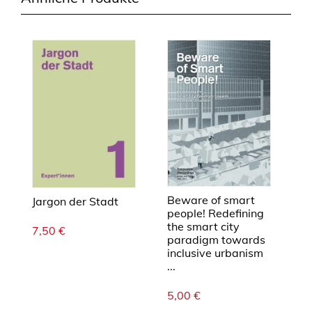
e
r
i
n
M
e
n
g
e
Beware of smart
Jargon der Stadt
people! Redefining
the smart city
7,50
€
paradigm towards
inclusive urbanism
...
5,00
€