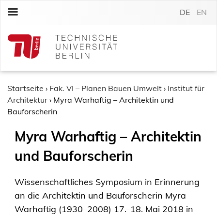
S
DE
EN
k
i
p
t
o
c
o
Startseite
›
Fak. VI – Planen Bauen Umwelt
›
Institut für
n
Architektur
›
Myra Warhaftig – Architektin und
t
Bauforscherin
e
Myra Warhaftig – Architektin
n
t
und Bauforscherin
Wissenschaftliches Symposium in Erinnerung
an die Architektin und Bauforscherin Myra
Warhaftig (1930–2008) 17.–18. Mai 2018 in