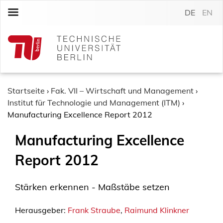
S
DE
EN
k
i
p
t
o
c
o
Startseite
›
Fak. VII – Wirtschaft und Management
›
n
Institut für Technologie und Management (ITM)
›
t
Manufacturing Excellence Report 2012
e
Manufacturing Excellence
n
t
Report 2012
Stärken erkennen - Maßstäbe setzen
Herausgeber:
Frank Straube
,
Raimund Klinkner