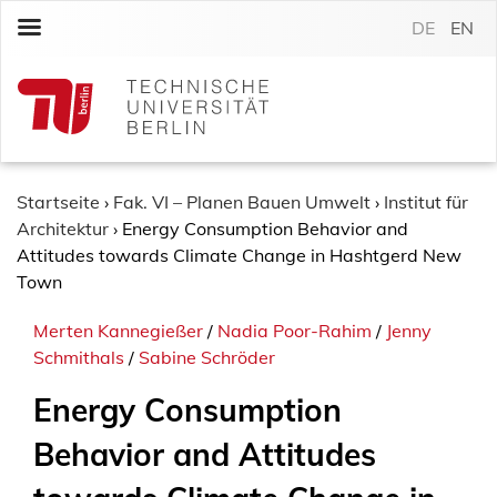
S
DE
EN
k
i
p
t
o
c
o
Startseite
›
Fak. VI – Planen Bauen Umwelt
›
Institut für
n
Architektur
›
Energy Consumption Behavior and
t
Attitudes towards Climate Change in Hashtgerd New
e
Town
n
Merten Kannegießer
/
Nadia Poor-Rahim
/
Jenny
t
Schmithals
/
Sabine Schröder
Energy Consumption
Behavior and Attitudes