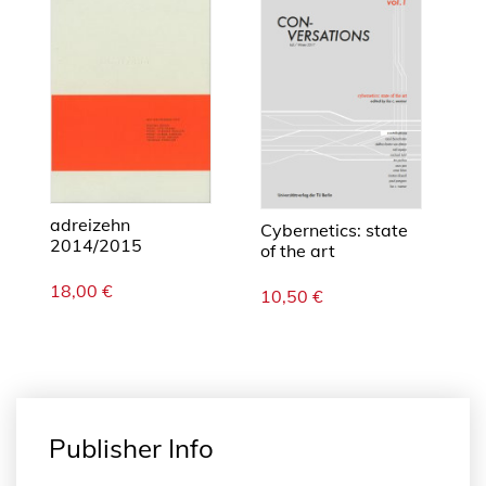
t
u
d
e
s
t
o
w
adreizehn
Cybernetics: state
a
2014/2015
of the art
r
d
18,00
€
10,50
€
s
C
l
i
m
a
Publisher Info
t