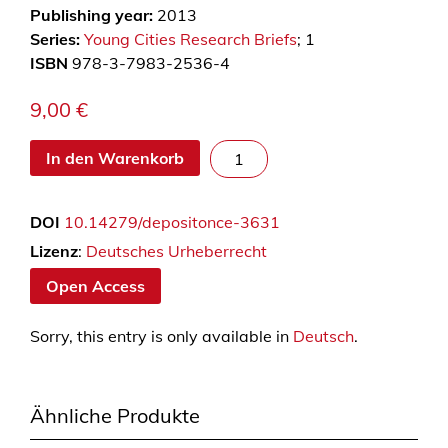
Publishing year:
2013
Series:
Young Cities Research Briefs
; 1
ISBN
978-3-7983-2536-4
9,00
€
E
In den Warenkorb
n
e
DOI
10.14279/depositonce-3631
r
g
Lizenz
:
Deutsches Urheberrecht
y
Open Access
C
o
Sorry, this entry is only available in
Deutsch
.
n
s
u
Ähnliche Produkte
m
p