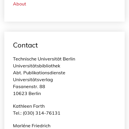
e
About
C
h
a
n
g
Contact
e
i
n
Technische Universität Berlin
H
Universitätsbibliothek
a
Abt. Publikationsdienste
s
Universitätsverlag
h
Fasanenstr. 88
t
10623 Berlin
g
e
Kathleen Forth
r
Tel.: (030) 314-76131
d
Marléne Friedrich
N