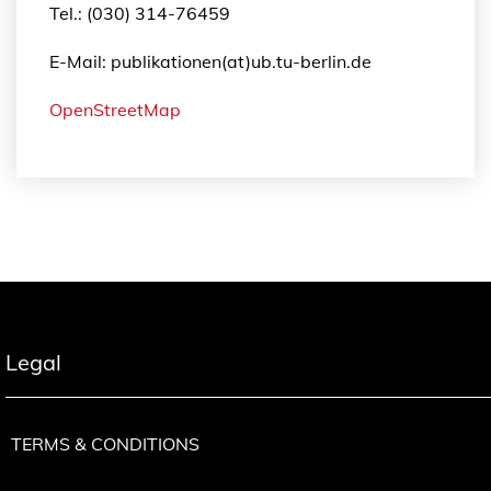
Tel.: (030) 314-76459
e
w
E-Mail: publikationen(at)ub.tu-berlin.de
T
o
OpenStreetMap
w
n
M
e
n
g
e
Legal
TERMS & CONDITIONS