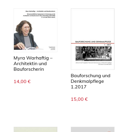
t
i
o
n
B
e
h
a
Myra Warhaftig –
v
Architektin und
i
Bauforscherin
o
Bauforschung und
Denkmalpflege
14,00
€
r
1.2017
a
n
15,00
€
d
A
t
t
i