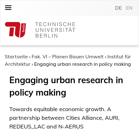
S
DE
EN
k
i
p
t
o
c
o
Startseite
›
Fak. VI – Planen Bauen Umwelt
›
Institut für
n
Architektur
›
Engaging urban research in policy making
t
Engaging urban research in
e
n
policy making
t
Towards equitable economic growth. A
partnership between Cities Alliance, AURI,
REDEUS_LAC and N-AERUS