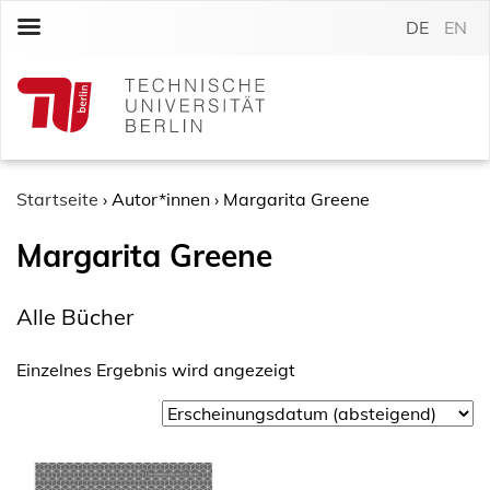
S
DE
EN
k
i
p
t
o
c
o
Startseite
›
Autor*innen
›
Margarita Greene
n
Margarita Greene
t
e
n
Alle Bücher
t
Einzelnes Ergebnis wird angezeigt