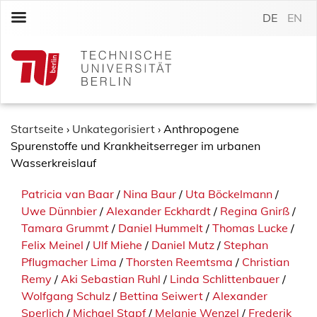
S
DE
EN
k
i
p
t
o
c
o
Startseite
›
Unkategorisiert
›
Anthropogene
n
Spurenstoffe und Krankheitserreger im urbanen
t
Wasserkreislauf
e
Patricia van Baar
/
Nina Baur
/
Uta Böckelmann
/
n
Uwe Dünnbier
/
Alexander Eckhardt
/
Regina Gnirß
/
t
Tamara Grummt
/
Daniel Hummelt
/
Thomas Lucke
/
Felix Meinel
/
Ulf Miehe
/
Daniel Mutz
/
Stephan
Pflugmacher Lima
/
Thorsten Reemtsma
/
Christian
Remy
/
Aki Sebastian Ruhl
/
Linda Schlittenbauer
/
Wolfgang Schulz
/
Bettina Seiwert
/
Alexander
Sperlich
/
Michael Stapf
/
Melanie Wenzel
/
Frederik