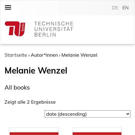
S
DE
EN
k
i
p
t
o
c
o
Startseite
›
Autor*innen
›
Melanie Wenzel
n
Melanie Wenzel
t
e
n
All books
t
Zeigt alle 2 Ergebnisse