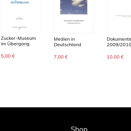
M
e
n
g
e
Zucker-Museum
Medien in
Dokument
im Übergang
Deutschland
2009/201
5,00
€
7,00
€
10,00
€
Shop