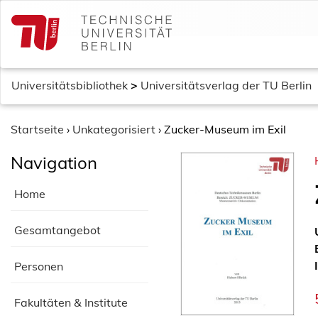
S
k
i
p
t
Universitätsbibliothek
>
Universitätsverlag der TU Berlin
o
c
o
Startseite
›
Unkategorisiert
›
Zucker-Museum im Exil
n
Navigation
t
e
Home
n
t
Gesamtangebot
Personen
Fakultäten & Institute