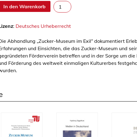
Z
In den Warenkorb
u
c
Lizenz
:
Deutsches Urheberrecht
k
e
Die Abhandlung „Zucker-Museum im Exil“ dokumentiert Erleb
r
Erfahrungen und Einsichten, die das Zucker-Museum und se
-
gegründeten Förderverein betreffen und in der Sorge um die
M
und Förderung des weltweit einmaligen Kulturerbes festgeha
u
wurden.
s
e
u
m
e
i
m
E
x
i
l