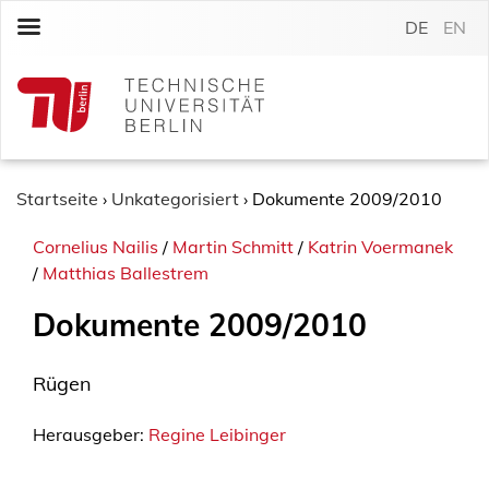
S
DE
EN
k
i
p
t
o
c
o
Startseite
›
Unkategorisiert
›
Dokumente 2009/2010
n
Cornelius Nailis
/
Martin Schmitt
/
Katrin Voermanek
t
/
Matthias Ballestrem
e
n
Dokumente 2009/2010
t
Rügen
Herausgeber:
Regine Leibinger