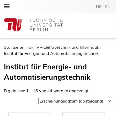
S
DE
EN
k
i
p
t
o
c
o
Startseite
›
Fak. IV – Elektrotechnik und Informatik
›
n
Institut für Energie- und Automatisierungstechnik
t
Institut für Energie- und
e
n
Automatisierungstechnik
t
Ergebnisse 1 – 16 von 44 werden angezeigt