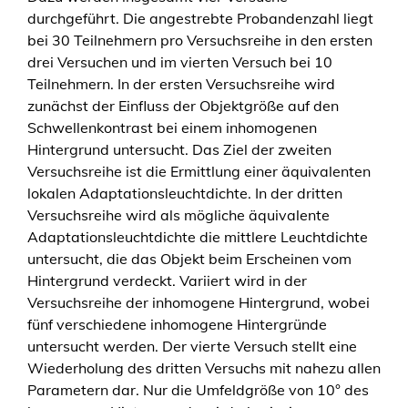
e
durchgeführt. Die angestrebte Probandenzahl liegt
l
bei 30 Teilnehmern pro Versuchsreihe in den ersten
d
drei Versuchen und im vierten Versuch bei 10
e
Teilnehmern. In der ersten Versuchsreihe wird
r
zunächst der Einfluss der Objektgröße auf den
n
Schwellenkontrast bei einem inhomogenen
M
Hintergrund untersucht. Das Ziel der zweiten
e
Versuchsreihe ist die Ermittlung einer äquivalenten
n
lokalen Adaptationsleuchtdichte. In der dritten
g
Versuchsreihe wird als mögliche äquivalente
e
Adaptationsleuchtdichte die mittlere Leuchtdichte
untersucht, die das Objekt beim Erscheinen vom
Hintergrund verdeckt. Variiert wird in der
Versuchsreihe der inhomogene Hintergrund, wobei
fünf verschiedene inhomogene Hintergründe
untersucht werden. Der vierte Versuch stellt eine
Wiederholung des dritten Versuchs mit nahezu allen
Parametern dar. Nur die Umfeldgröße von 10° des