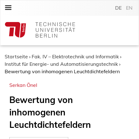
S
DE
EN
k
i
p
t
o
c
o
Startseite
›
Fak. IV – Elektrotechnik und Informatik
›
n
Institut für Energie- und Automatisierungstechnik
›
t
Bewertung von inhomogenen Leuchtdichtefeldern
e
Serkan Önel
n
t
Bewertung von
inhomogenen
Leuchtdichtefeldern