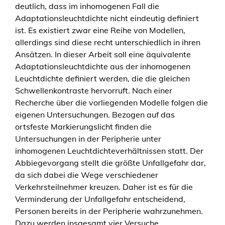
deutlich, dass im inhomogenen Fall die
g
Adaptationsleuchtdichte nicht eindeutig definiert
e
ist. Es existiert zwar eine Reihe von Modellen,
n
allerdings sind diese recht unterschiedlich in ihren
e
Ansätzen. In dieser Arbeit soll eine äquivalente
n
Adaptationsleuchtdichte aus der inhomogenen
L
Leuchtdichte definiert werden, die die gleichen
e
Schwellenkontraste hervorruft. Nach einer
u
Recherche über die vorliegenden Modelle folgen die
c
eigenen Untersuchungen. Bezogen auf das
h
ortsfeste Markierungslicht finden die
t
Untersuchungen in der Peripherie unter
d
inhomogenen Leuchtdichteverhältnissen statt. Der
i
Abbiegevorgang stellt die größte Unfallgefahr dar,
c
da sich dabei die Wege verschiedener
h
Verkehrsteilnehmer kreuzen. Daher ist es für die
t
Verminderung der Unfallgefahr entscheidend,
e
Personen bereits in der Peripherie wahrzunehmen.
f
Dazu werden insgesamt vier Versuche