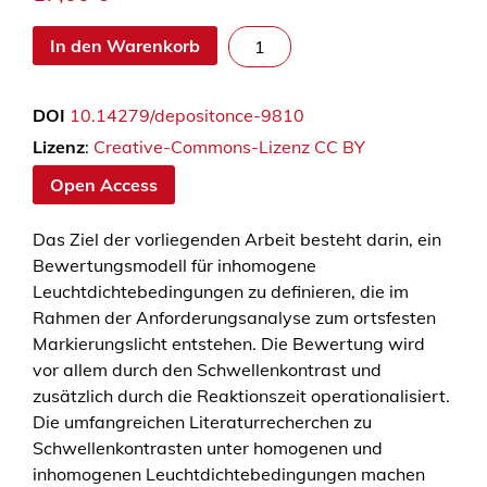
B
In den Warenkorb
e
w
DOI
10.14279/depositonce-9810
e
r
Lizenz
:
Creative-Commons-Lizenz CC BY
t
Open Access
u
n
Das Ziel der vorliegenden Arbeit besteht darin, ein
g
Bewertungsmodell für inhomogene
v
Leuchtdichtebedingungen zu definieren, die im
o
Rahmen der Anforderungsanalyse zum ortsfesten
n
Markierungslicht entstehen. Die Bewertung wird
i
vor allem durch den Schwellenkontrast und
n
zusätzlich durch die Reaktionszeit operationalisiert.
h
Die umfangreichen Literaturrecherchen zu
o
Schwellenkontrasten unter homogenen und
m
inhomogenen Leuchtdichtebedingungen machen
o