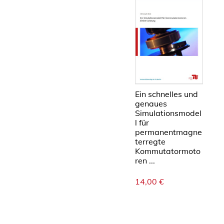
Ein schnelles und
genaues
Simulationsmodel
l für
permanentmagne
terregte
Kommutatormoto
ren ...
14,00
€