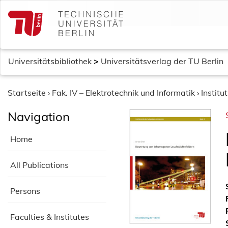
S
k
i
p
t
Universitätsbibliothek
>
Universitätsverlag der TU Berlin
o
c
o
Startseite
›
Fak. IV – Elektrotechnik und Informatik
›
Institu
n
Navigation
t
e
Home
n
t
All Publications
Persons
Faculties & Institutes