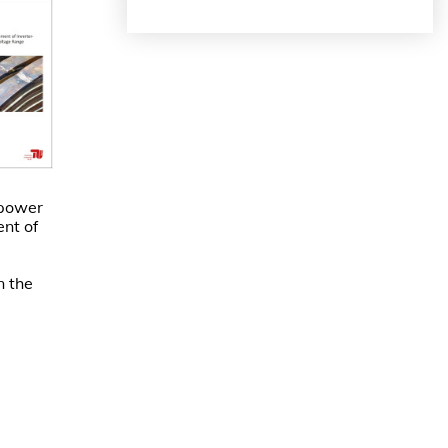
 power
nt of
n the