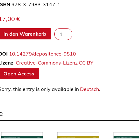
ISBN
978-3-7983-3147-1
17,00
€
B
In den Warenkorb
e
w
DOI
10.14279/depositonce-9810
e
r
Lizenz
:
Creative-Commons-Lizenz CC BY
t
Open Access
u
n
Sorry, this entry is only available in
Deutsch
.
g
v
o
e
n
i
n
h