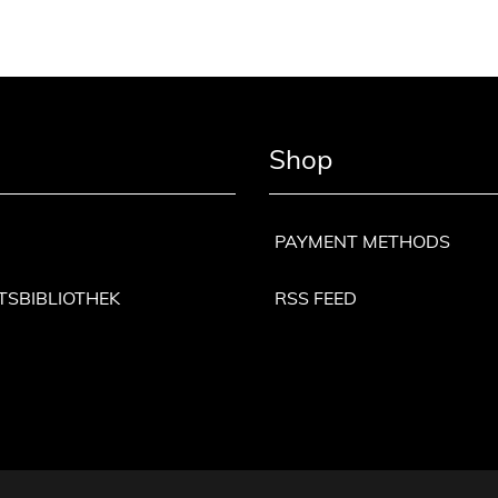
e
f
e
l
d
Shop
e
r
n
M
PAYMENT METHODS
e
n
TSBIBLIOTHEK
RSS FEED
g
e