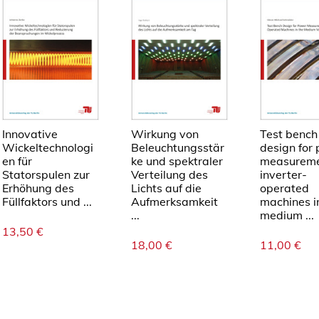
o
m
o
g
e
n
e
n
Innovative
Wirkung von
Test bench
L
Wickeltechnologi
Beleuchtungsstär
design for
en für
ke und spektraler
measureme
e
Statorspulen zur
Verteilung des
inverter-
u
Erhöhung des
Lichts auf die
operated
c
Füllfaktors und ...
Aufmerksamkeit
machines i
...
medium ...
h
13,50
€
t
18,00
€
11,00
€
d
i
c
h
t