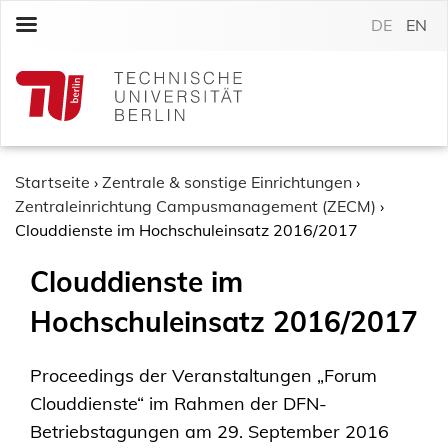
S
DE
EN
k
i
p
t
o
c
o
Startseite
›
Zentrale & sonstige Einrichtungen
›
n
Zentraleinrichtung Campusmanagement (ZECM)
›
t
Clouddienste im Hochschuleinsatz 2016/2017
e
Clouddienste im
n
t
Hochschuleinsatz 2016/2017
Proceedings der Veranstaltungen „Forum
Clouddienste“ im Rahmen der DFN-
Betriebstagungen am 29. September 2016