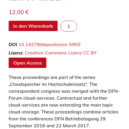
12,00
€
C
In den Warenkorb
l
o
DOI
10.14279/depositonce-5955
u
d
Lizenz
:
Creative-Commons-Lizenz CC BY
d
Open Access
i
e
These proceedings are part of the series
n
„Cloudspeicher im Hochschuleinsatz“. The
s
correspondent congress was merged with the DFN-
t
Forum cloud-services. Contractual and further
e
cloud-services are now extending the main topic
i
cloud-storage. These proceedings combine articles
m
from the conferences DFN Betriebstagung 29
H
September 2016 and 22 March 2017.
o