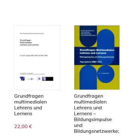
/
2
0
1
7
M
e
n
g
e
Grundfragen
Grundfragen
multimedialen
multimedialen
Lehrens und
Lehrens und
Lernens
Lernens –
Bildungsimpulse
und
22,00
€
Bildungsnetzwerke;
...