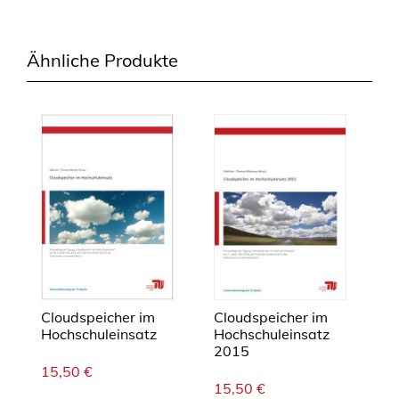
c
h
Ähnliche Produkte
s
c
h
u
l
e
i
n
s
a
t
z
2
Cloudspeicher im
Cloudspeicher im
Hochschuleinsatz
Hochschuleinsatz
0
2015
1
15,50
€
6
15,50
€