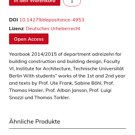
In den Warenkorb
d
r
DOI
10.14279/depositonce-4953
e
i
Lizenz
:
Deutsches Urheberrecht
z
Open Access
e
h
Yearbook 2014/2015 of department adreizehn for
n
building construction and building design, Faculty
2
VI, Institute for Architecture, Technische Universität
0
Berlin With students” works of the 1st and 2nd year
1
and texts by Prof. Ute Frank, Sabine Böhl, Prof.
4
Thomas Hasler, Prof. Alban Janson, Prof. Luigi
/
Snozzi und Thomas Torkler.
2
0
1
Ähnliche Produkte
5
M