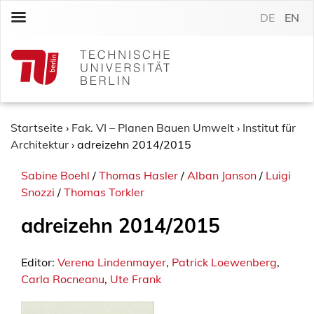
S
DE
EN
k
i
p
t
o
c
o
Startseite
›
Fak. VI – Planen Bauen Umwelt
›
Institut für
n
Architektur
›
adreizehn 2014/2015
t
Sabine Boehl
/
Thomas Hasler
/
Alban Janson
/
Luigi
e
Snozzi
/
Thomas Torkler
n
t
adreizehn 2014/2015
Editor:
Verena Lindenmayer
,
Patrick Loewenberg
,
Carla Rocneanu
,
Ute Frank