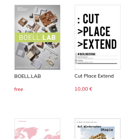
e
n
g
e
Cut Place Extend
BOELL.LAB
10,00
€
free