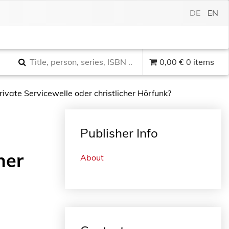
DE
EN
0,00
€
0 items
ivate Servicewelle oder christlicher Hörfunk?
Publisher Info
her
About