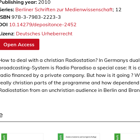
Publishing year:
2010
Series:
Berliner Schriften zur Medienwissenschaft
; 12
ISBN
978-3-7983-2223-3
DOI
10.14279/depositonce-2452
Lizenz
:
Deutsches Urheberrecht
Open Access
How to deal with a christian Radiostation? In Germanys dual
broadcasting-System is Radio Paradiso a special case: It is a
radio financed by a private company. But how is it going ? 
really christian parts of the programme and how dependend 
Radiostation from an unchristian audience in Berlin and Bra
e