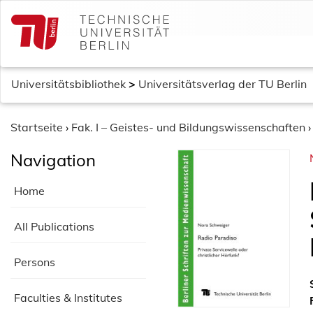
S
k
i
p
t
Universitätsbibliothek
>
Universitätsverlag der TU Berlin
o
c
o
Startseite
›
Fak. I – Geistes- und Bildungswissenschaften
n
Navigation
t
e
Home
n
t
All Publications
Persons
Faculties & Institutes