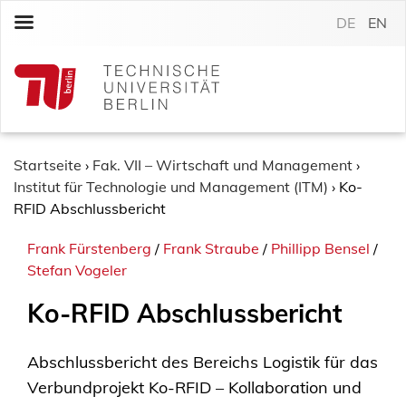
S
DE
EN
k
i
p
t
o
c
o
Startseite
›
Fak. VII – Wirtschaft und Management
›
n
Institut für Technologie und Management (ITM)
›
Ko-
t
RFID Abschlussbericht
e
Frank Fürstenberg
/
Frank Straube
/
Phillipp Bensel
/
n
Stefan Vogeler
t
Ko-RFID Abschlussbericht
Abschlussbericht des Bereichs Logistik für das
Verbundprojekt Ko-RFID – Kollaboration und