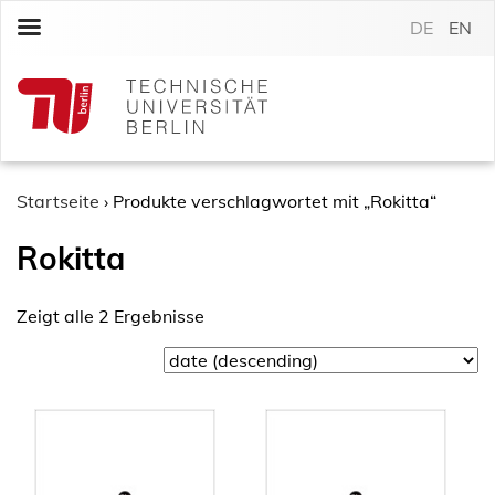
S
DE
EN
k
i
p
t
o
c
o
Startseite
›
Produkte verschlagwortet mit „Rokitta“
n
Rokitta
t
e
n
Zeigt alle 2 Ergebnisse
t