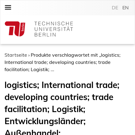
S
DE
EN
k
i
p
t
o
c
o
Startseite
›
Produkte verschlagwortet mit „logistics;
n
International trade; developing countries; trade
t
facilitation; Logistik; ...
e
logistics; International trade;
n
t
developing countries; trade
facilitation; Logistik;
Entwicklungsländer;
Außenhandel;