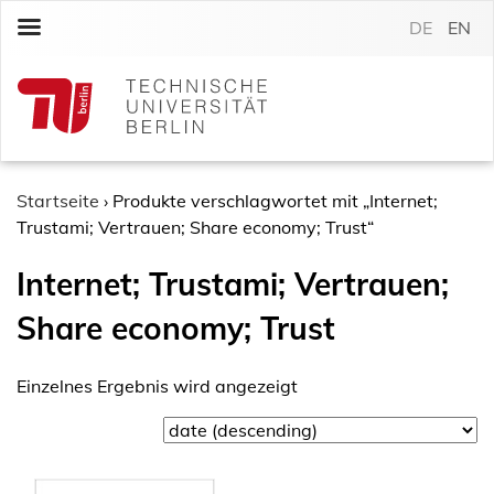
S
DE
EN
k
i
p
t
o
c
o
Startseite
›
Produkte verschlagwortet mit „Internet;
n
Trustami; Vertrauen; Share economy; Trust“
t
Internet; Trustami; Vertrauen;
e
n
Share economy; Trust
t
Einzelnes Ergebnis wird angezeigt