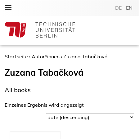
S
DE
EN
k
i
p
t
o
c
o
Startseite
›
Autor*innen
›
Zuzana Tabačková
n
Zuzana Tabačková
t
e
n
All books
t
Einzelnes Ergebnis wird angezeigt