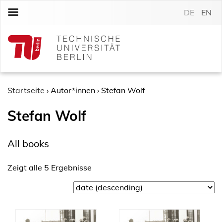
S
DE
EN
k
i
p
t
o
c
o
Startseite
›
Autor*innen
›
Stefan Wolf
n
Stefan Wolf
t
e
n
All books
t
Zeigt alle 5 Ergebnisse