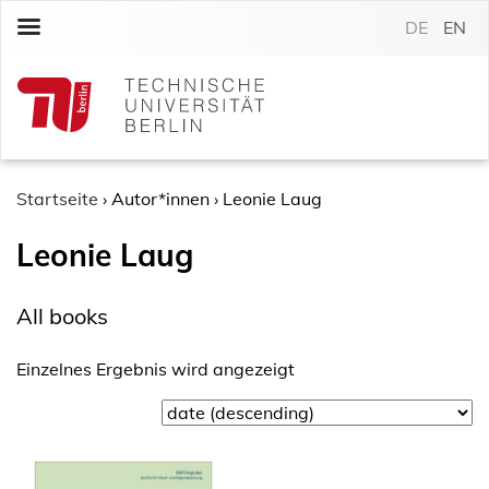
S
DE
EN
k
i
p
t
o
c
o
Startseite
›
Autor*innen
›
Leonie Laug
n
Leonie Laug
t
e
n
All books
t
Einzelnes Ergebnis wird angezeigt