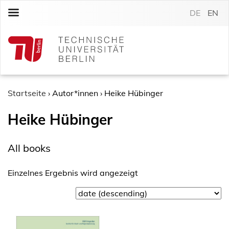
S
DE
EN
k
i
p
t
o
c
o
Startseite
›
Autor*innen
›
Heike Hübinger
n
Heike Hübinger
t
e
n
All books
t
Einzelnes Ergebnis wird angezeigt