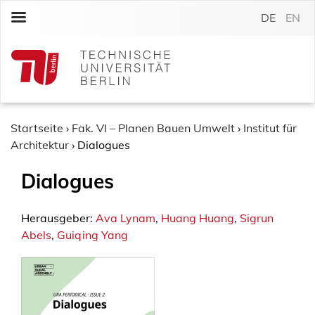
S
DE
EN
k
i
p
t
o
c
o
Startseite
›
Fak. VI – Planen Bauen Umwelt
›
Institut für
n
Architektur
›
Dialogues
t
Dialogues
e
n
t
Herausgeber:
Ava Lynam
,
Huang Huang
,
Sigrun
Abels
,
Guiqing Yang