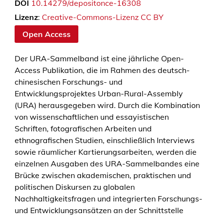
DOI
10.14279/depositonce-16308
l
o
Lizenz
:
Creative-Commons-Lizenz CC BY
g
Open Access
u
e
Der URA-Sammelband ist eine jährliche Open-
s
Access Publikation, die im Rahmen des deutsch-
M
chinesischen Forschungs- und
e
Entwicklungsprojektes Urban-Rural-Assembly
n
(URA) herausgegeben wird. Durch die Kombination
g
von wissenschaftlichen und essayistischen
e
Schriften, fotografischen Arbeiten und
ethnografischen Studien, einschließlich Interviews
sowie räumlicher Kartierungsarbeiten, werden die
einzelnen Ausgaben des URA-Sammelbandes eine
Brücke zwischen akademischen, praktischen und
politischen Diskursen zu globalen
Nachhaltigkeitsfragen und integrierten Forschungs-
und Entwicklungsansätzen an der Schnittstelle