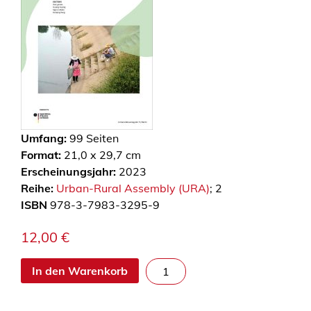
Umfang:
99
Seiten
Format:
21,0 x 29,7 cm
Erscheinungsjahr:
2023
Reihe:
Urban-Rural Assembly (URA)
; 2
ISBN
978-3-7983-3295-9
12,00
€
D
In den Warenkorb
i
a