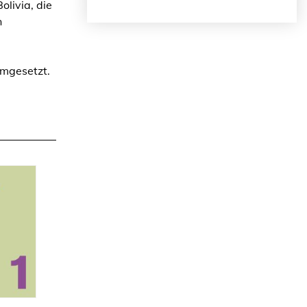
livia, die
n
umgesetzt.