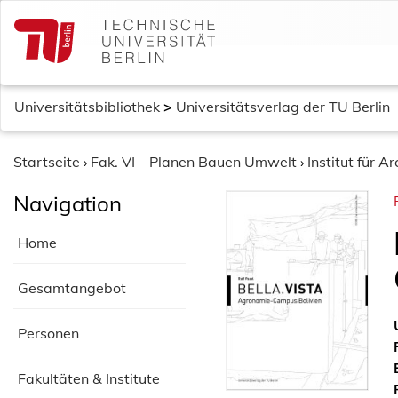
S
k
i
p
t
Universitätsbibliothek
>
Universitätsverlag der TU Berlin
o
c
o
Startseite
›
Fak. VI – Planen Bauen Umwelt
›
Institut für Ar
n
Navigation
t
e
Home
n
t
Gesamtangebot
Personen
Fakultäten & Institute