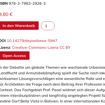
ISBN
978-3-7983-2926-3
9,80
€
B
In den Warenkorb
e
l
DOI
10.14279/depositonce-5947
l
a
Lizenz
:
Creative-Commons-Lizenz CC BY
.
Open Access
V
i
In der Debatte um globale Themen wie wachsende Urbanisi
s
Landflucht und Armutsbekämpfung spielt die Suche nach lok
t
wirksamen Lösungsvorschlägen eine wesentliche Rolle und es 
a
für Architekten die Frage nach dem Beitrag ihrer Profession 
–
Kontext. Das Fachgebiet Prof. Pasel widmet sich dieser Auf
A
einem interdisziplinären und langfristig angelegten Projekt f
g
andine Dorf Bella Vista in Bolivien. In einer internationalen 
r