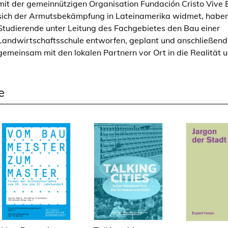
mit der gemeinnützigen Organisation Fundación Cristo Vive Bo
o
sich der Armutsbekämpfung in Lateinamerika widmet, habe
n
Studierende unter Leitung des Fachgebietes den Bau einer
o
Landwirtschaftsschule entworfen, geplant und anschließend
m
gemeinsam mit den lokalen Partnern vor Ort in die Realität 
i
e
-
e
C
a
m
p
u
s
B
o
l
i
v
i