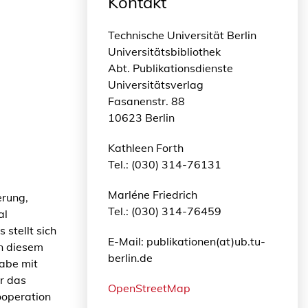
Kontakt
Technische Universität Berlin
Universitätsbibliothek
Abt. Publikationsdienste
Universitätsverlag
Fasanenstr. 88
10623 Berlin
Kathleen Forth
Tel.: (030) 314-76131
Marléne Friedrich
erung,
Tel.: (030) 314-76459
al
stellt sich
E-Mail: publikationen(at)ub.tu-
in diesem
berlin.de
gabe mit
ür das
OpenStreetMap
Kooperation