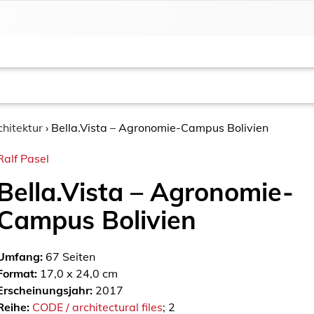
chitektur
›
Bella.Vista – Agronomie-Campus Bolivien
Ralf Pasel
Bella.Vista – Agronomie-
Campus Bolivien
Umfang:
67
Seiten
Format:
17,0 x 24,0 cm
Erscheinungsjahr:
2017
Reihe:
CODE / architectural files
; 2