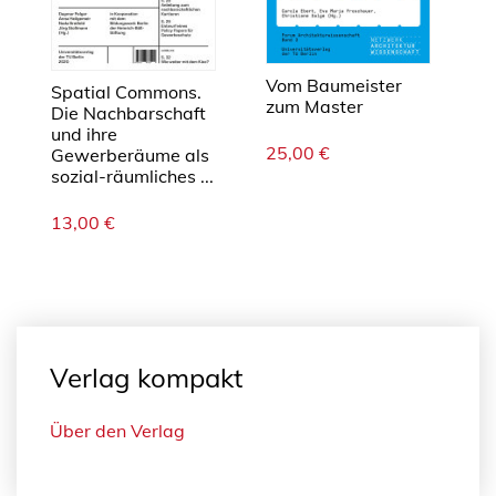
s
z
e
n
Vom Baumeister
Spatial Commons.
zum Master
t
Die Nachbarschaft
und ihre
r
25,00
€
Gewerberäume als
u
sozial-räumliches ...
m
i
13,00
€
n
d
e
n
B
Verlag kompakt
o
l
i
Über den Verlag
v
i