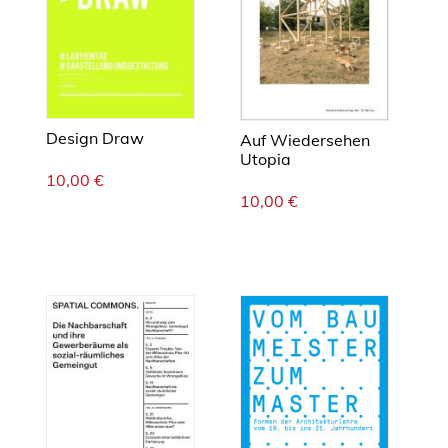
r
d
e
n
L
a
Design Draw
Auf Wiedersehen
Utopia
n
10,00
€
d
10,00
€
w
i
r
t
s
c
h
a
f
t