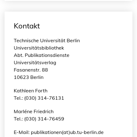
a
n
i
Kontakt
s
c
h
Technische Universität Berlin
e
Universitätsbibliothek
n
Abt. Publikationsdienste
A
Universitätsverlag
n
Fasanenstr. 88
d
10623 Berlin
e
Kathleen Forth
n
Tel.: (030) 314-76131
M
e
Marléne Friedrich
n
Tel.: (030) 314-76459
g
e
E-Mail: publikationen(at)ub.tu-berlin.de