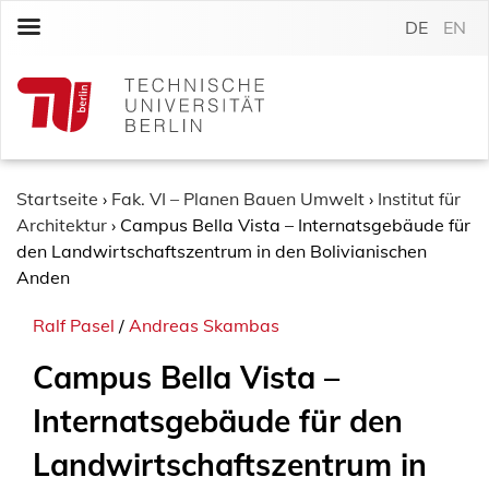
S
DE
EN
k
i
p
t
o
c
o
Startseite
›
Fak. VI – Planen Bauen Umwelt
›
Institut für
n
Architektur
›
Campus Bella Vista – Internatsgebäude für
t
den Landwirtschaftszentrum in den Bolivianischen
e
Anden
n
Ralf Pasel
/
Andreas Skambas
t
Campus Bella Vista –
Internatsgebäude für den
Landwirtschaftszentrum in