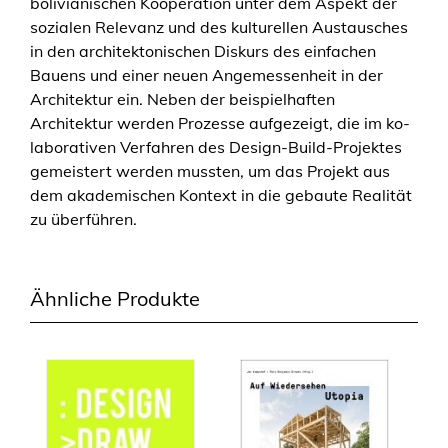
bolivianischen Kooperation unter dem Aspekt der
–
sozialen Relevanz und des kulturellen Austausches
I
in den architektonischen Diskurs des einfachen
n
Bauens und einer neuen Angemessenheit in der
t
Architektur ein. Neben der beispielhaften
e
Architektur werden Prozesse aufgezeigt, die im ko-
r
laborativen Verfahren des Design-Build-Projektes
n
gemeistert werden mussten, um das Projekt aus
a
dem akademischen Kontext in die gebaute Realität
t
zu überführen.
s
g
e
Ähnliche Produkte
b
ä
u
d
e
f
ü