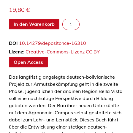
19,80
€
C
In den Warenkorb
a
m
DOI
10.14279/depositonce-16310
p
u
Lizenz
:
Creative-Commons-Lizenz CC BY
s
Open Access
B
e
Das langfristig angelegte deutsch-bolivianische
l
Projekt zur Armutsbekämpfung geht in die zweite
l
Phase. Jugendlichen der andinen Region Bella Vista
a
soll eine nachhaltige Perspektive durch Bildung
V
geboten werden. Der Bau ihrer neuen Unterkünfte
i
auf dem Agronomie-Campus selbst gestaltete sich
s
dabei zum Lehr- und Lernstück. Dieses Buch führt
t
über die Entwicklung einer stetigen deutsch-
a