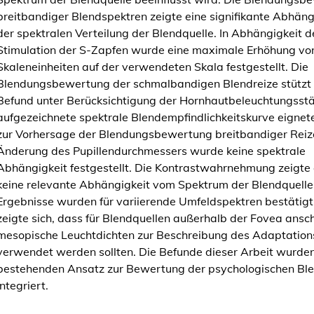
B
breitbandiger Blendspektren zeigte eine signifikante Abhäng
l
der spektralen Verteilung der Blendquelle. In Abhängigkeit d
e
Stimulation der S-Zapfen wurde eine maximale Erhöhung vo
n
Skaleneinheiten auf der verwendeten Skala festgestellt. Die
d
Blendungsbewertung der schmalbandigen Blendreize stützt 
u
Befund unter Berücksichtigung der Hornhautbeleuchtungsstä
n
aufgezeichnete spektrale Blendempfindlichkeitskurve eignete
g
zur Vorhersage der Blendungsbewertung breitbandiger Reize
M
Änderung des Pupillendurchmessers wurde keine spektrale
e
Abhängigkeit festgestellt. Die Kontrastwahrnehmung zeigte 
n
keine relevante Abhängigkeit vom Spektrum der Blendquelle
g
Ergebnisse wurden für variierende Umfeldspektren bestätigt
e
zeigte sich, dass für Blendquellen außerhalb der Fovea ansc
mesopische Leuchtdichten zur Beschreibung des Adaptation
verwendet werden sollten. Die Befunde dieser Arbeit wurden
bestehenden Ansatz zur Bewertung der psychologischen Bl
integriert.