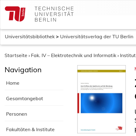
S
k
i
p
t
Universitätsbibliothek
>
Universitätsverlag der TU Berlin
o
c
o
Startseite
›
Fak. IV – Elektrotechnik und Informatik
›
Institu
n
Navigation
t
e
Home
n
t
Gesamtangebot
Personen
Fakultäten & Institute