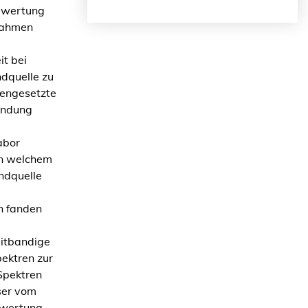
Bewertung
 Rahmen
it bei
ndquelle zu
mengesetzte
endung
abor
in welchem
ndquelle
n fanden
itbandige
pektren zur
 Spektren
ser vom
ewertung