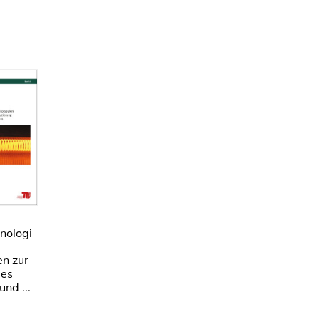
nologi
en zur
des
und ...