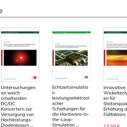
e
Echtzeitsimulatio
Untersuchungen
Innovative
n
an weich
Wickeltech
leistungselektroni
schaltenden
en für
scher
DC/DC
Statorspul
Schaltungen für
Konvertern zur
Erhöhung 
die Hardware-in-
Versorgung von
Füllfaktors 
the-Loop-
Hochleistungs-
Simulation ...
Diodenlasern ...
13,50
€