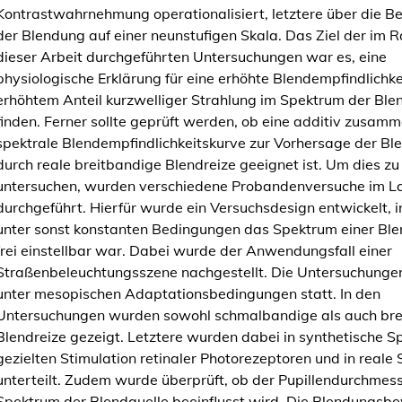
Kontrastwahrnehmung operationalisiert, letztere über die 
d
der Blendung auf einer neunstufigen Skala. Das Ziel der im
e
dieser Arbeit durchgeführten Untersuchungen war es, eine
s
physiologische Erklärung für eine erhöhte Blendempfindlichke
S
erhöhtem Anteil kurzwelliger Strahlung im Spektrum der Ble
p
finden. Ferner sollte geprüft werden, ob eine additiv zusam
e
spektrale Blendempfindlichkeitskurve zur Vorhersage der Bl
k
durch reale breitbandige Blendreize geeignet ist. Um dies zu
t
untersuchen, wurden verschiedene Probandenversuche im L
r
durchgeführt. Hierfür wurde ein Versuchsdesign entwickelt, 
u
unter sonst konstanten Bedingungen das Spektrum einer Ble
m
frei einstellbar war. Dabei wurde der Anwendungsfall einer
s
Straßenbeleuchtungsszene nachgestellt. Die Untersuchunge
a
unter mesopischen Adaptationsbedingungen statt. In den
u
Untersuchungen wurden sowohl schmalbandige als auch bre
f
Blendreize gezeigt. Letztere wurden dabei in synthetische S
d
gezielten Stimulation retinaler Photorezeptoren und in reale
i
unterteilt. Zudem wurde überprüft, ob der Pupillendurchmes
e
Spektrum der Blendquelle beeinflusst wird. Die Blendungsb