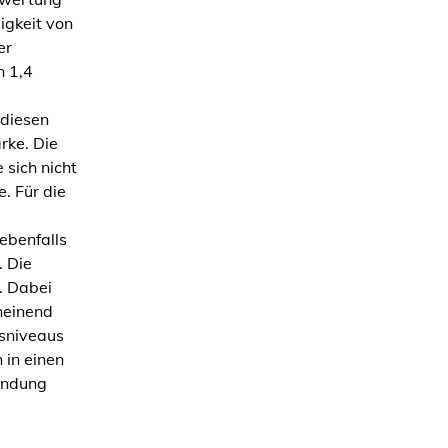
igkeit von
er
n 1,4
diesen
rke. Die
 sich nicht
. Für die
ebenfalls
. Die
. Dabei
heinend
sniveaus
 in einen
endung