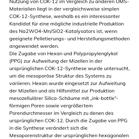
Nutzung von COK-12 im Vergleich zu anderen OMS-
u
Materialien liegt in der vergleichsweise simplen
p
COK-12-Synthese, weshalb es ein interessanter
s
Kandidat für eine mögliche industrielle Produktion
c
des Na2WO4-Mn/SiO2-Katalysators ist, wenn
a
geeignete Pelletierungs- und Herstellungsmethoden
l
angewendet werden.
i
Die Zugabe von Hexan und Polypropylenglykol
n
(PPG) zur Aufweitung der Mizellen in der
g
ursprünglichen COK-12-Synthese wurde untersucht,
,
um die mesoporöse Struktur des Systems zu
c
variieren. Hexan wurde eingesetzt zur Aufweitung
o
der Mizellen und als Hilfsmittel zur Produktion
n
mesozellulärer Silica-Schäume mit „ink-bottle“-
t
förmigen Poren sowie vergrößertem
i
Porendurchmesser im Vergleich zu denen des
n
ursprünglichen COK-12. Durch die Zugabe von PPG
u
in die Synthese verändert sich die
o
Mesoporenstruktur der ursprünglichen hexagonalen
u