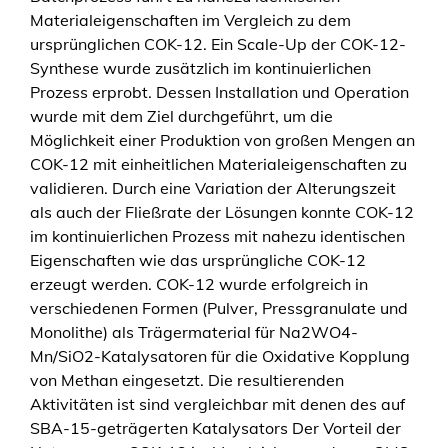
m
Materialeigenschaften im Vergleich zu dem
e
ursprünglichen COK-12. Ein Scale-Up der COK-12-
s
Synthese wurde zusätzlich im kontinuierlichen
o
Prozess erprobt. Dessen Installation und Operation
s
wurde mit dem Ziel durchgeführt, um die
c
Möglichkeit einer Produktion von großen Mengen an
a
COK-12 mit einheitlichen Materialeigenschaften zu
l
validieren. Durch eine Variation der Alterungszeit
e
als auch der Fließrate der Lösungen konnte COK-12
t
im kontinuierlichen Prozess mit nahezu identischen
a
Eigenschaften wie das ursprüngliche COK-12
i
erzeugt werden. COK-12 wurde erfolgreich in
l
verschiedenen Formen (Pulver, Pressgranulate und
o
Monolithe) als Trägermaterial für Na2WO4-
r
Mn/SiO2-Katalysatoren für die Oxidative Kopplung
i
von Methan eingesetzt. Die resultierenden
n
Aktivitäten ist sind vergleichbar mit denen des auf
g
SBA-15-geträgerten Katalysators Der Vorteil der
,