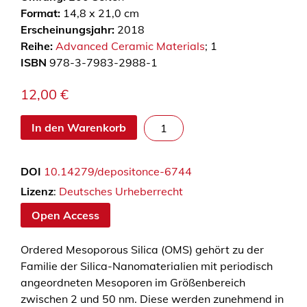
Format:
14,8 x 21,0 cm
Erscheinungsjahr:
2018
Reihe:
Advanced Ceramic Materials
; 1
ISBN
978-3-7983-2988-1
12,00
€
O
In den Warenkorb
r
d
DOI
10.14279/depositonce-6744
e
r
Lizenz
:
Deutsches Urheberrecht
e
Open Access
d
m
Ordered Mesoporous Silica (OMS) gehört zu der
e
Familie der Silica-Nanomaterialien mit periodisch
s
angeordneten Mesoporen im Größenbereich
o
zwischen 2 und 50 nm. Diese werden zunehmend in
p