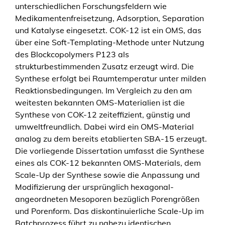
unterschiedlichen Forschungsfeldern wie
o
Medikamentenfreisetzung, Adsorption, Separation
r
und Katalyse eingesetzt. COK-12 ist ein OMS, das
o
über eine Soft-Templating-Methode unter Nutzung
u
des Blockcopolymers P123 als
s
strukturbestimmenden Zusatz erzeugt wird. Die
s
Synthese erfolgt bei Raumtemperatur unter milden
i
Reaktionsbedingungen. Im Vergleich zu den am
l
weitesten bekannten OMS-Materialien ist die
i
Synthese von COK-12 zeiteffizient, günstig und
c
umweltfreundlich. Dabei wird ein OMS-Material
a
analog zu dem bereits etablierten SBA-15 erzeugt.
C
Die vorliegende Dissertation umfasst die Synthese
O
eines als COK-12 bekannten OMS-Materials, dem
K
Scale-Up der Synthese sowie die Anpassung und
-
Modifizierung der ursprünglich hexagonal-
1
angeordneten Mesoporen bezüglich Porengrößen
2
und Porenform. Das diskontinuierliche Scale-Up im
:
Batchprozess führt zu nahezu identischen