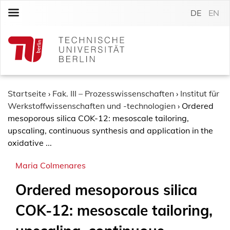
S
DE
EN
k
i
p
t
o
c
o
Startseite
›
Fak. III – Prozesswissenschaften
›
Institut für
n
Werkstoffwissenschaften und -technologien
›
Ordered
t
mesoporous silica COK-12: mesoscale tailoring,
e
upscaling, continuous synthesis and application in the
n
oxidative ...
t
Maria Colmenares
Ordered mesoporous silica
COK-12: mesoscale tailoring,