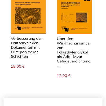
e
c
o
u
p
l
i
Verbesserung der
Über den
n
Haltbarkeit von
Wirkmechanismus
Dokumenten mit
von
g
Hilfe polymerer
Polyethylenglykol
o
Schichten
als Additiv zur
f
Gefügeverdichtung
M
...
18,00
€
e
12,00
€
t
h
a
n
e
M