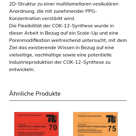
2D-Struktur zu einer multilamellaren vesikulären
s
Anordnung, die mit zunehmender PPG-
s
Konzentration verstärkt wird.
y
Die Flexibilität der COK-12-Synthese wurde in
n
dieser Arbeit in Bezug auf ein Scale-Up und eine
t
Porenmodifikation weitreichend untersucht, mit dem
h
Ziel das existierende Wissen in Bezug auf eine
e
vielseitige, nachhaltige sowie eine potentielle
s
Industrieproduktion der COK-12-Synthese zu
i
entwickeln.
s
a
n
Ähnliche Produkte
d
a
p
p
l
i