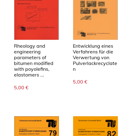
c
a
t
i
o
n
i
Rheology and
Entwicklung eines
engineering
Verfahrens für die
n
parameters of
Verwertung von
t
bitumen modified
Pulverlackrecyclate
h
with poyolefins,
n
e
elastomers ...
o
5,00
€
5,00
€
x
i
d
a
t
i
v