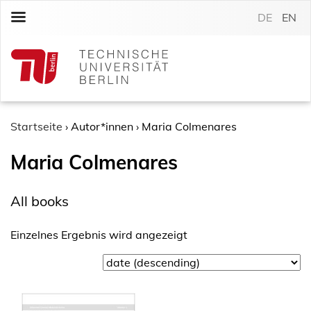
S
DE
EN
k
i
p
t
o
c
o
Startseite
›
Autor*innen
›
Maria Colmenares
n
Maria Colmenares
t
e
n
All books
t
Einzelnes Ergebnis wird angezeigt