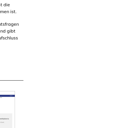
t die
men ist.
htsfragen
nd gibt
ufschluss