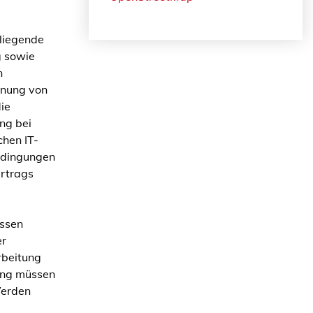
rliegende
g sowie
n
dnung von
ie
ng bei
chen IT-
Bedingungen
ertrags
ssen
er
rbeitung
ung müssen
Werden