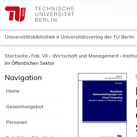
S
k
i
p
t
Universitätsbibliothek
>
Universitätsverlag der TU Berlin
o
c
o
Startseite
›
Fak. VII – Wirtschaft und Management
›
Instit
n
im Öffentlichen Sektor
t
Navigation
e
n
Home
t
Gesamtangebot
Personen