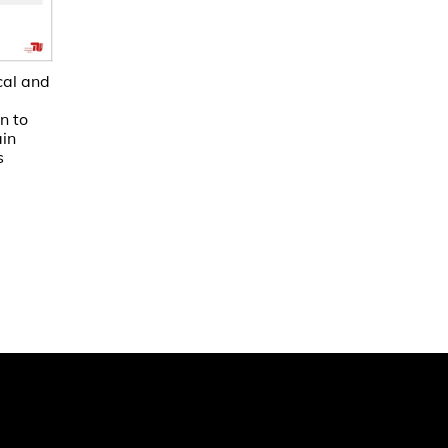
cal and
n to
in
s