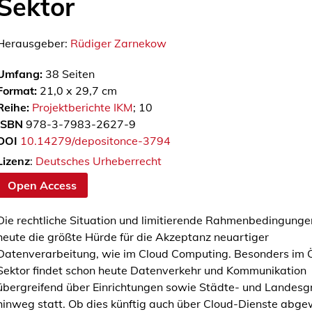
Sektor
Herausgeber:
Rüdiger Zarnekow
Umfang:
38
Seiten
Format:
21,0 x 29,7 cm
Reihe:
Projektberichte IKM
; 10
ISBN
978-3-7983-2627-9
DOI
10.14279/depositonce-3794
Lizenz
:
Deutsches Urheberrecht
Open Access
Die rechtliche Situation und limitierende Rahmenbedingunge
heute die größte Hürde für die Akzeptanz neuartiger
Datenverarbeitung, wie im Cloud Computing. Besonders im Ö
Sektor findet schon heute Datenverkehr und Kommunikation
übergreifend über Einrichtungen sowie Städte- und Landesg
hinweg statt. Ob dies künftig auch über Cloud-Dienste abge