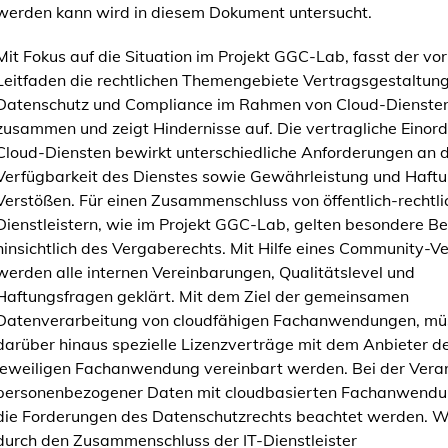
werden kann wird in diesem Dokument untersucht.
Mit Fokus auf die Situation im Projekt GGC-Lab, fasst der vo
Leitfaden die rechtlichen Themengebiete Vertragsgestaltun
Datenschutz und Compliance im Rahmen von Cloud-Dienste
zusammen und zeigt Hindernisse auf. Die vertragliche Einor
Cloud-Diensten bewirkt unterschiedliche Anforderungen an d
Verfügbarkeit des Dienstes sowie Gewährleistung und Haftu
Verstößen. Für einen Zusammenschluss von öffentlich-rechtli
Dienstleistern, wie im Projekt GGC-Lab, gelten besondere 
hinsichtlich des Vergaberechts. Mit Hilfe eines Community-V
werden alle internen Vereinbarungen, Qualitätslevel und
Haftungsfragen geklärt. Mit dem Ziel der gemeinsamen
Datenverarbeitung von cloudfähigen Fachanwendungen, mü
darüber hinaus spezielle Lizenzverträge mit dem Anbieter d
jeweiligen Fachanwendung vereinbart werden. Bei der Vera
personenbezogener Daten mit cloudbasierten Fachanwend
die Forderungen des Datenschutzrechts beachtet werden. 
durch den Zusammenschluss der IT-Dienstleister