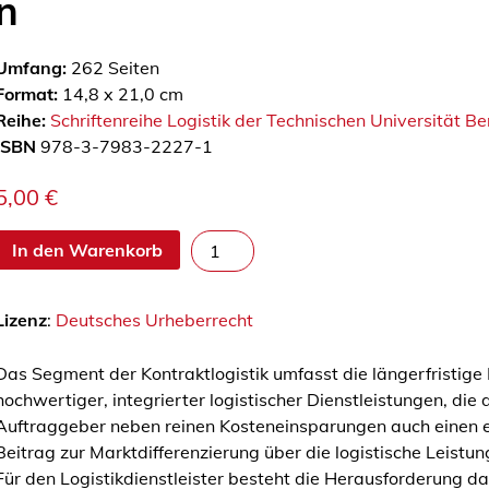
n
Umfang:
262
Seiten
Format:
14,8 x 21,0 cm
Reihe:
Schriftenreihe Logistik der Technischen Universität Ber
ISBN
978-3-7983-2227-1
5,00
€
D
In den Warenkorb
e
r
Lizenz
:
Deutsches Urheberrecht
B
e
Das Segment der Kontraktlogistik umfasst die längerfristige
i
hochwertiger, integrierter logistischer Dienstleistungen, die
t
Auftraggeber neben reinen Kosteneinsparungen auch einen e
r
Beitrag zur Marktdifferenzierung über die logistische Leistung
a
Für den Logistikdienstleister besteht die Herausforderung da
g