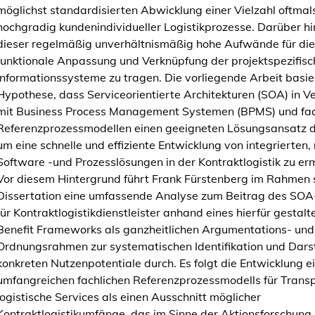
möglichst standardisierten Abwicklung einer Vielzahl oftmal
s
hochgradig kundenindividueller Logistikprozesse. Darüber h
e
dieser regelmäßig unverhältnismäßig hohe Aufwände für die
r
funktionale Anpassung und Verknüpfung der projektspezifis
v
Informationssysteme zu tragen. Die vorliegende Arbeit basie
i
Hypothese, dass Serviceorientierte Architekturen (SOA) in V
c
mit Business Process Management Systemen (BPMS) und fac
e
Referenzprozessmodellen einen geeigneten Lösungsansatz da
o
um eine schnelle und effiziente Entwicklung von integrierten
r
Software -und Prozesslösungen in der Kontraktlogistik zu er
i
Vor diesem Hintergrund führt Frank Fürstenberg im Rahmen 
e
Dissertation eine umfassende Analyse zum Beitrag des SO
n
für Kontraktlogistikdienstleister anhand eines hierfür gestalt
t
Benefit Frameworks als ganzheitlichen Argumentations- und
i
Ordnungsrahmen zur systematischen Identifikation und Darst
e
konkreten Nutzenpotentiale durch. Es folgt die Entwicklung e
r
umfangreichen fachlichen Referenzprozessmodells für Trans
t
logistische Services als einen Ausschnitt möglicher
e
Kontraktlogistikumfänge, das im Sinne der Aktionsforschung
r