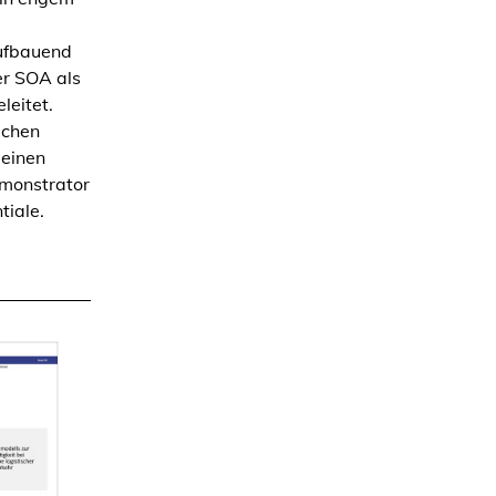
aufbauend
er SOA als
leitet.
ichen
 einen
emonstrator
tiale.