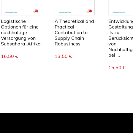
i
n
t
Logistische
A Theoretical and
Entwicklun
e
Optionen für eine
Practical
Gestaltun
g
nachhaltige
Contribution to
lls zur
r
Versorgung von
Supply Chain
Berücksich
Subsahara-Afrika
Robustness
von
i
Nachhaltig
e
bei ...
16,50
€
13,50
€
r
t
15,50
€
e
n
K
o
n
t
r
a
k