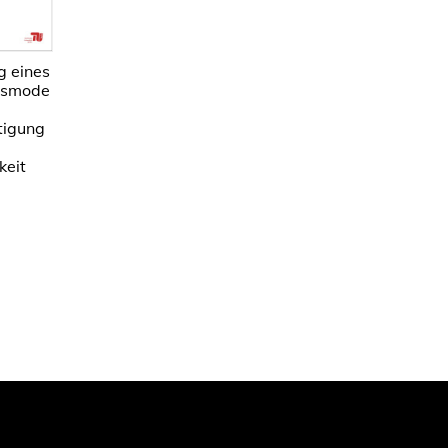
g eines
gsmode
tigung
keit