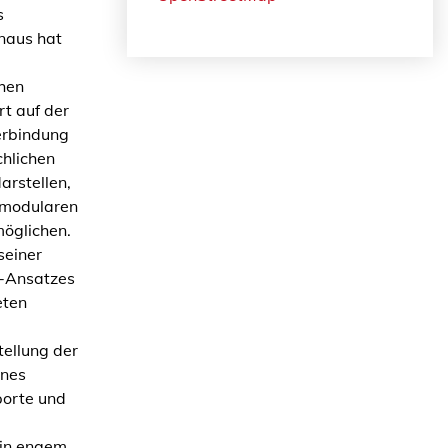
s
inaus hat
chen
rt auf der
erbindung
hlichen
rstellen,
, modularen
möglichen.
seiner
A-Ansatzes
eten
ellung der
ines
porte und
 in engem