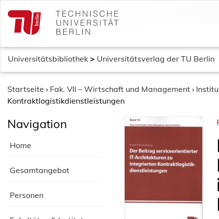
S
k
i
p
t
Universitätsbibliothek
>
Universitätsverlag der TU Berlin
o
c
o
Startseite
›
Fak. VII – Wirtschaft und Management
›
Instit
n
Kontraktlogistikdienstleistungen
t
Navigation
e
n
Home
t
Gesamtangebot
Personen