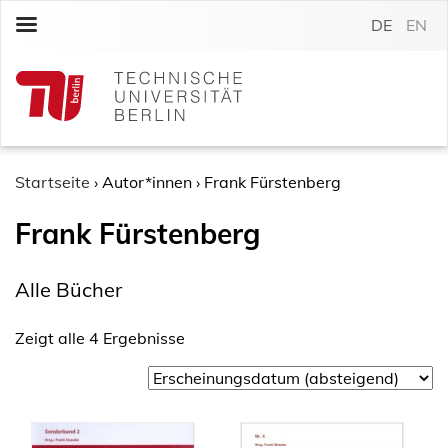
S
DE
EN
k
i
p
t
o
c
o
Startseite
›
Autor*innen
›
Frank Fürstenberg
n
Frank Fürstenberg
t
e
n
Alle Bücher
t
Zeigt alle 4 Ergebnisse