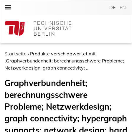
S
DE
EN
k
i
p
t
o
c
o
Startseite
›
Produkte verschlagwortet mit
n
„Graphverbundenheit; berechnungsschwere Probleme;
t
Netzwerkdesign; graph connectivity; ...
e
Graphverbundenheit;
n
t
berechnungsschwere
Probleme; Netzwerkdesign;
graph connectivity; hypergraph
supports; network design; hard