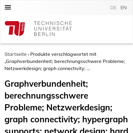
S
DE
EN
k
i
p
t
o
c
o
Startseite
›
Produkte verschlagwortet mit
n
„Graphverbundenheit; berechnungsschwere Probleme;
t
Netzwerkdesign; graph connectivity; ...
e
Graphverbundenheit;
n
t
berechnungsschwere
Probleme; Netzwerkdesign;
graph connectivity; hypergraph
supports; network design; hard