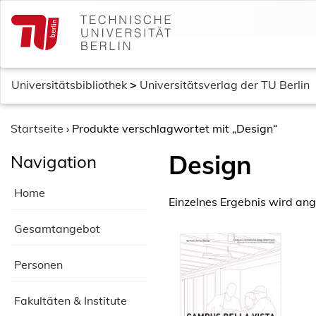
S
k
i
p
t
Universitätsbibliothek
>
Universitätsverlag der TU Berlin
o
c
o
Startseite
›
Produkte verschlagwortet mit „Design“
n
Design
Navigation
t
e
Home
n
Einzelnes Ergebnis wird ang
t
Gesamtangebot
Personen
Fakultäten & Institute