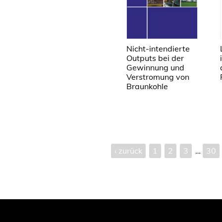
Nicht-intendierte
Outputs bei der
Gewinnung und
Verstromung von
Braunkohle
‹ zurück
1
2
3
…
30