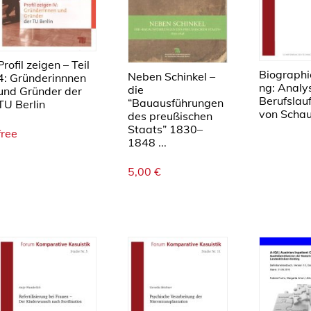
Profil zeigen – Teil
Biographi
Neben Schinkel –
4: Gründerinnnen
ng: Analy
die
und Gründer der
Berufslau
“Bauausführungen
TU Berlin
von Schau
des preußischen
Staats” 1830–
free
1848 ...
5,00
€