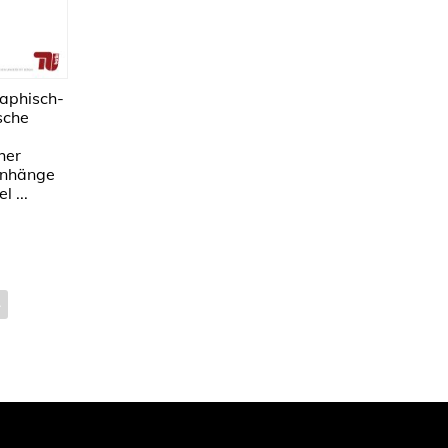
raphisch-
sche
her
nhänge
l ...
›