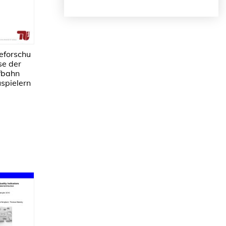
eforschu
se der
fbahn
spielern