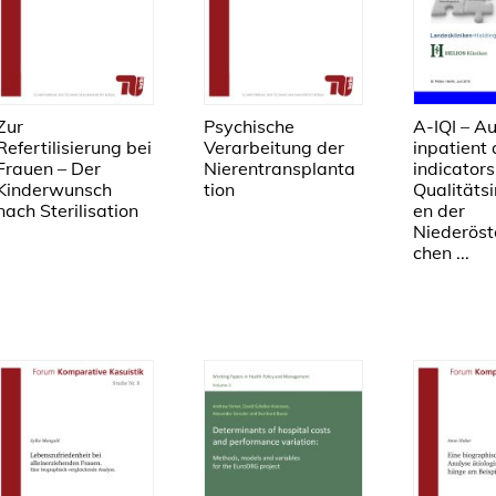
Zur
Psychische
A-IQI – Au
Refertilisierung bei
Verarbeitung der
inpatient 
Frauen – Der
Nierentransplanta
indicators
Kinderwunsch
tion
Qualitätsi
nach Sterilisation
en der
Niederöst
chen ...