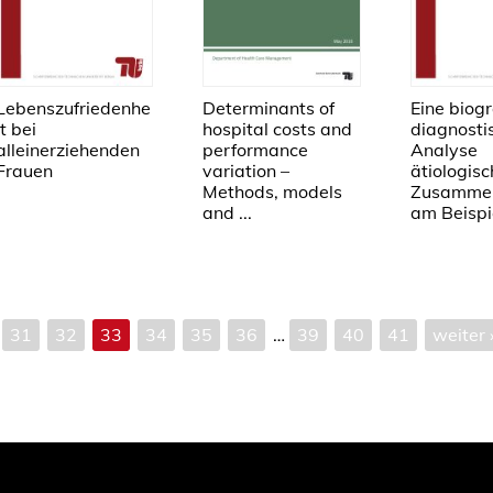
Lebenszufriedenhe
Determinants of
Eine biog
it bei
hospital costs and
diagnosti
alleinerziehenden
performance
Analyse
Frauen
variation –
ätiologisc
Methods, models
Zusamme
and ...
am Beispie
31
32
33
34
35
36
…
39
40
41
weiter 