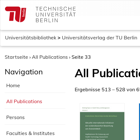
S
k
i
p
t
Universitätsbibliothek
>
Universitätsverlag der TU Berlin
o
c
o
Startseite
›
All Publications
›
Seite 33
n
All Publicat
Navigation
t
e
Home
n
Ergebnisse 513 – 528 von 
t
All Publications
Persons
Faculties & Institutes