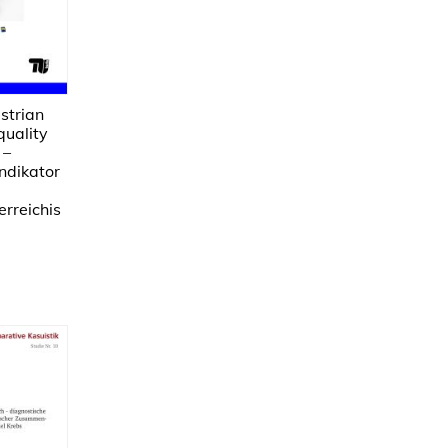
strian
quality
 –
ndikator
erreichis