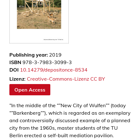
Publishing year:
2019
ISBN
978-3-7983-3099-3
DOI
10.14279/depositonce-8534
Lizenz
:
Creative-Commons-Lizenz CC BY
Open Access
“In the middle of the “”New City of Wulfen”” (today
“”Barkenberg””), which is regarded as an exemplary
and controversially discussed example of a planned
city from the 1960s, master students of the TU
Berlin erected a self-built mediation pavilion.