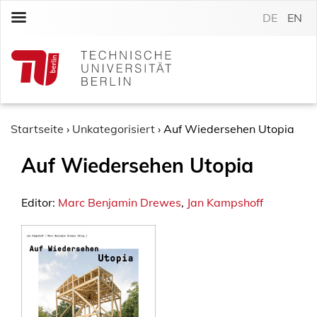
S
DE
EN
k
i
p
t
o
c
o
Startseite
›
Unkategorisiert
›
Auf Wiedersehen Utopia
n
Auf Wiedersehen Utopia
t
e
n
Editor:
Marc Benjamin Drewes
,
Jan Kampshoff
t