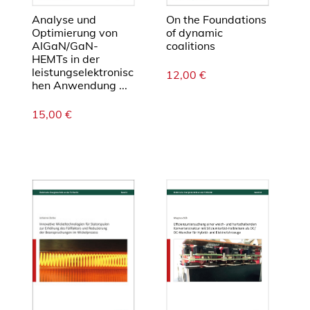
n
L
On the Foundations
Analyse und
of dynamic
Optimierung von
u
coalitions
AlGaN/GaN-
f
HEMTs in der
t
leistungselektronisc
12,00
€
f
hen Anwendung ...
a
15,00
€
h
r
t
t
r
i
e
b
w
e
r
k