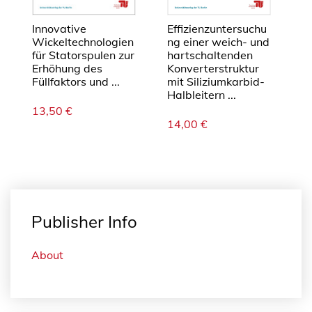
e
n
Innovative
Effizienzuntersuchu
M
Wickeltechnologien
ng einer weich- und
für Statorspulen zur
hartschaltenden
e
Erhöhung des
Konverterstruktur
n
Füllfaktors und ...
mit Siliziumkarbid-
g
Halbleitern ...
e
13,50
€
14,00
€
Publisher Info
About