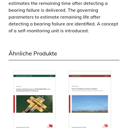
estimates the remaining time after detecting a
r
bearing failure is delivered. The governing
S
parameters to estimate remaining life after
c
detecting a bearing failure are identified. A concept
h
of a self-monitoring unit is introduced.
r
ä
g
Ähnliche Produkte
k
u
g
e
l
l
a
g
e
r
i