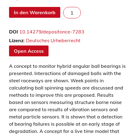
Ü
In den Warenkorb
b
e
DOI
10.14279/depositonce-7283
r
w
Lizenz
:
Deutsches Urheberrecht
a
Open Access
c
h
A concept to monitor hybrid angular ball bearings is
u
presented. Interactions of damaged balls with the
n
steel raceways are shown. Week points in
g
calculating ball spinning speeds are discussed and
h
methods to improve this are proposed. Results
y
based on sensors measuring structure borne noise
b
are compared to results of vibration sensors and
r
metal particle sensors. It is shown that a detection
i
of bearing failures is possible at an early stage of
d
degradation. A concept for a live time model that
e