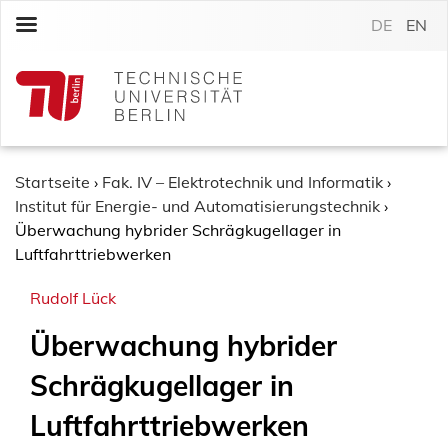
S
DE
EN
k
i
p
t
o
c
o
Startseite
›
Fak. IV – Elektrotechnik und Informatik
›
n
Institut für Energie- und Automatisierungstechnik
›
t
Überwachung hybrider Schrägkugellager in
e
Luftfahrttriebwerken
n
Rudolf Lück
t
Überwachung hybrider
Schrägkugellager in
Luftfahrttriebwerken