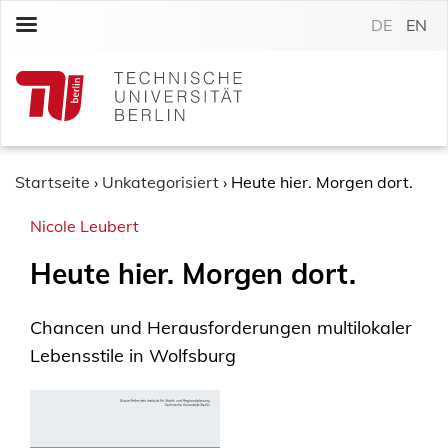
S
DE
EN
k
i
p
t
o
c
o
Startseite
›
Unkategorisiert
›
Heute hier. Morgen dort.
n
Nicole Leubert
t
e
Heute hier. Morgen dort.
n
t
Chancen und Herausforderungen multilokaler
Lebensstile in Wolfsburg