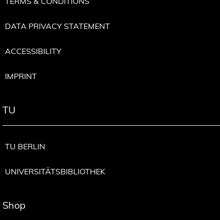
TERMS & CONDITIONS
c
h
DATA PRIVACY STATEMENT
t
i
ACCESSIBILITY
g
u
IMPRINT
n
g
i
TU
h
r
e
TU BERLIN
s
F
UNIVERSITÄTSBIBLIOTHEK
u
n
k
Shop
t