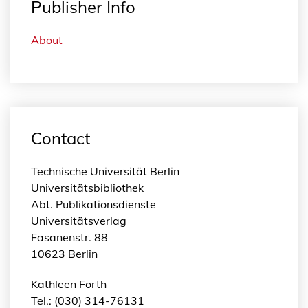
s
Publisher Info
e
h
About
a
n
s
t
a
l
Contact
t
e
Technische Universität Berlin
n
Universitätsbibliothek
i
Abt. Publikationsdienste
n
Universitätsverlag
D
Fasanenstr. 88
e
10623 Berlin
u
t
Kathleen Forth
s
Tel.: (030) 314-76131