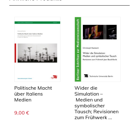
v
e
r
s
t
ä
n
d
n
i
s
ö
Politische Macht
Wider die
f
über Italiens
Simulation –
Medien
Medien und
f
symbolischer
e
Tausch; Revisionen
9,00
€
n
zum Frühwerk ...
t
l
i