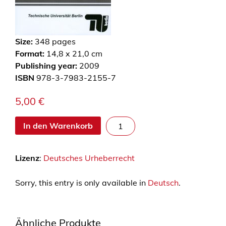
Size:
348
pages
Format:
14,8 x 21,0 cm
Publishing year:
2009
ISBN
978-3-7983-2155-7
5,00
€
D
In den Warenkorb
a
s
Lizenz
:
Deutsches Urheberrecht
S
e
Sorry, this entry is only available in
l
Deutsch
.
b
s
t
Ähnliche Produkte