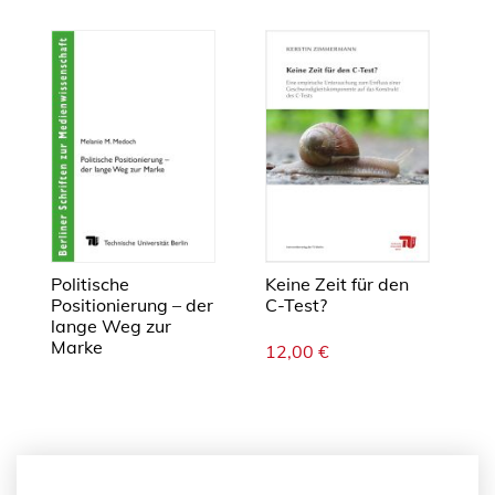
c
h
-
r
e
c
h
t
l
i
Politische
Keine Zeit für den
c
Positionierung – der
C-Test?
h
lange Weg zur
e
Marke
12,00
€
r
F
e
r
n