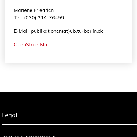
c
Marléne Friedrich
h
Tel.: (030) 314-76459
l
a
E-Mail: publikationen(at)ub.tu-berlin.de
n
d
OpenStreetMap
u
n
t
e
r
B
e
r
ü
c
Legal
k
s
i