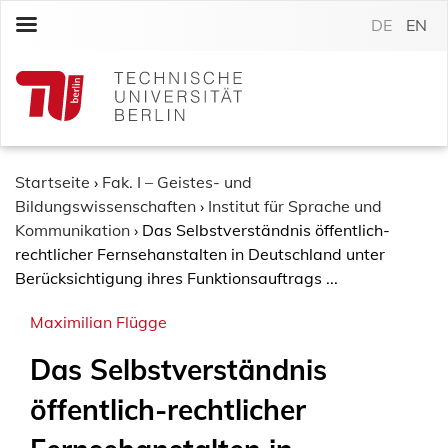
S
DE
EN
k
i
p
t
o
c
o
Startseite
›
Fak. I – Geistes- und
n
Bildungswissenschaften
›
Institut für Sprache und
t
Kommunikation
›
Das Selbstverständnis öffentlich-
e
rechtlicher Fernsehanstalten in Deutschland unter
n
Berücksichtigung ihres Funktionsauftrags ...
t
Maximilian Flügge
Das Selbstverständnis
öffentlich-rechtlicher