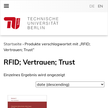
S
DE
EN
k
i
p
t
o
c
o
Startseite
›
Produkte verschlagwortet mit „RFID;
n
Vertrauen; Trust“
t
RFID; Vertrauen; Trust
e
n
t
Einzelnes Ergebnis wird angezeigt