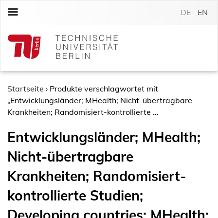
S
DE
EN
k
i
p
t
o
c
o
Startseite
›
Produkte verschlagwortet mit
n
„Entwicklungsländer; MHealth; Nicht-übertragbare
t
Krankheiten; Randomisiert-kontrollierte ...
e
Entwicklungsländer; MHealth;
n
t
Nicht-übertragbare
Krankheiten; Randomisiert-
kontrollierte Studien;
Developing countries; MHealth;