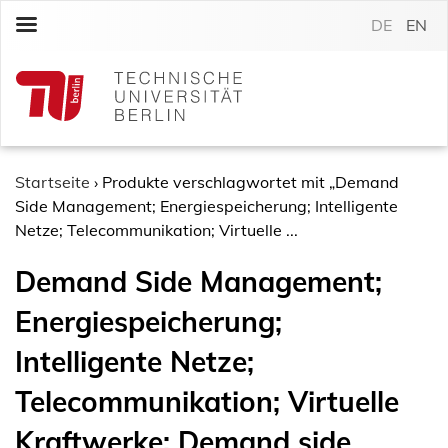
S
DE
EN
k
i
p
t
o
c
o
Startseite
›
Produkte verschlagwortet mit „Demand
n
Side Management; Energiespeicherung; Intelligente
t
Netze; Telecommunikation; Virtuelle ...
e
Demand Side Management;
n
t
Energiespeicherung;
Intelligente Netze;
Telecommunikation; Virtuelle
Kraftwerke; Demand side